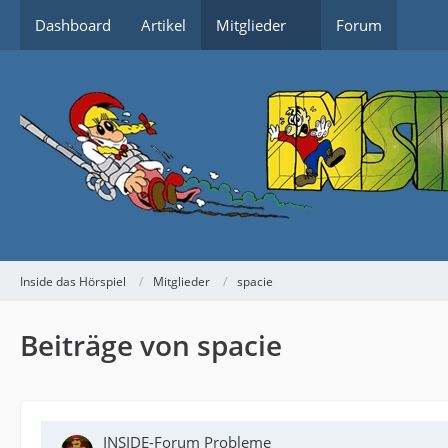
Dashboard
Artikel
Mitglieder
Forum
Inside das Hörspiel
Mitglieder
spacie
Beiträge von spacie
INSIDE-Forum Probleme