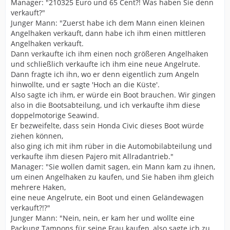
Manager: "210325 Euro und 65 Cent?! Was haben Sie denn
verkauft?"
Junger Mann: "Zuerst habe ich dem Mann einen kleinen
Angelhaken verkauft, dann habe ich ihm einen mittleren
Angelhaken verkauft.
Dann verkaufte ich ihm einen noch größeren Angelhaken
und schließlich verkaufte ich ihm eine neue Angelrute.
Dann fragte ich ihn, wo er denn eigentlich zum Angeln
hinwollte, und er sagte 'Hoch an die Küste'.
Also sagte ich ihm, er würde ein Boot brauchen. Wir gingen
also in die Bootsabteilung, und ich verkaufte ihm diese
doppelmotorige Seawind.
Er bezweifelte, dass sein Honda Civic dieses Boot würde
ziehen können,
also ging ich mit ihm rüber in die Automobilabteilung und
verkaufte ihm diesen Pajero mit Allradantrieb."
Manager: "Sie wollen damit sagen, ein Mann kam zu ihnen,
um einen Angelhaken zu kaufen, und Sie haben ihm gleich
mehrere Haken,
eine neue Angelrute, ein Boot und einen Geländewagen
verkauft?!?"
Junger Mann: "Nein, nein, er kam her und wollte eine
Packung Tampons für seine Frau kaufen, also sagte ich zu