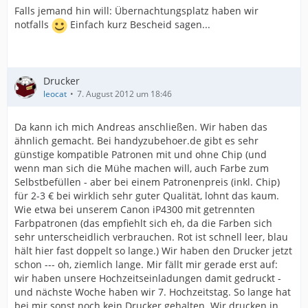
Falls jemand hin will: Übernachtungsplatz haben wir
notfalls
Einfach kurz Bescheid sagen...
Drucker
leocat
7. August 2012 um 18:46
Da kann ich mich Andreas anschließen. Wir haben das
ähnlich gemacht. Bei handyzubehoer.de gibt es sehr
günstige kompatible Patronen mit und ohne Chip (und
wenn man sich die Mühe machen will, auch Farbe zum
Selbstbefüllen - aber bei einem Patronenpreis (inkl. Chip)
für 2-3 € bei wirklich sehr guter Qualität, lohnt das kaum.
Wie etwa bei unserem Canon iP4300 mit getrennten
Farbpatronen (das empfiehlt sich eh, da die Farben sich
sehr unterscheidlich verbrauchen. Rot ist schnell leer, blau
hält hier fast doppelt so lange.) Wir haben den Drucker jetzt
schon --- oh, ziemlich lange. Mir fällt mir gerade erst auf:
wir haben unsere Hochzeitseinladungen damit gedruckt -
und nächste Woche haben wir 7. Hochzeitstag. So lange hat
bei mir sonst noch kein Drucker gehalten. Wir drucken in