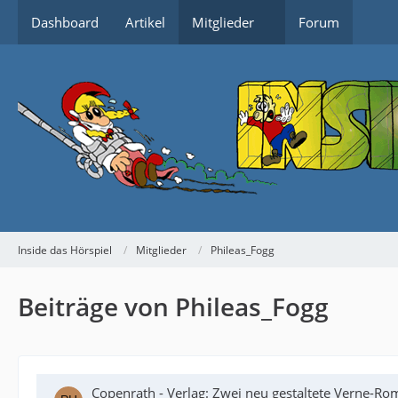
Dashboard
Artikel
Mitglieder
Forum
Inside das Hörspiel
Mitglieder
Phileas_Fogg
Beiträge von Phileas_Fogg
Copenrath - Verlag: Zwei neu gestaltete Verne-Ro