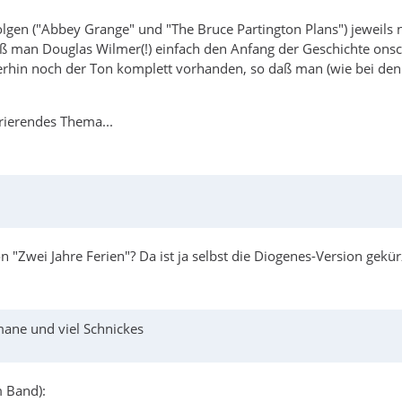
olgen ("Abbey Grange" und "The Bruce Partington Plans") jeweils n
ieß man Douglas Wilmer(!) einfach den Anfang der Geschichte on
merhin noch der Ton komplett vorhanden, so daß man (wie bei den
rierendes Thema...
 "Zwei Jahre Ferien"? Da ist ja selbst die Diogenes-Version gekürz
mane und viel Schnickes
 Band):