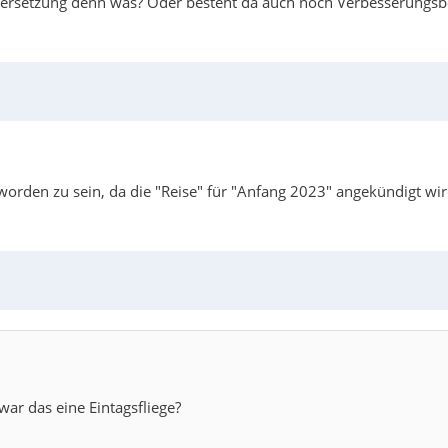
bersetzung denn was? Oder besteht da auch noch Verbesserungsb
worden zu sein, da die "Reise" für "Anfang 2023" angekündigt wird
ar das eine Eintagsfliege?