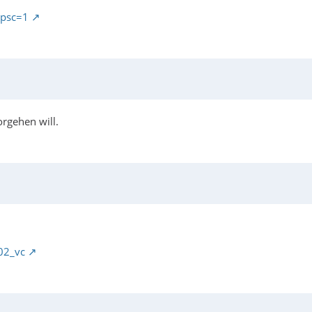
psc=1
rgehen will.
/02_vc