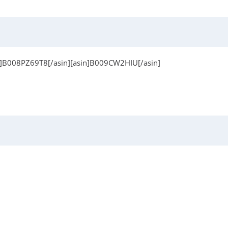
n]B008PZ69T8[/asin][asin]B009CW2HIU[/asin]