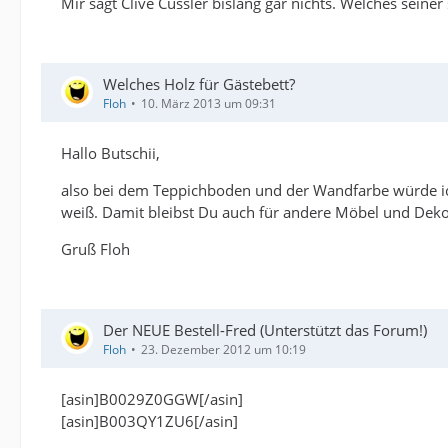
Mir sagt Clive Cussler bislang gar nichts. Welches sein
Welches Holz für Gästebett?
Floh
10. März 2013 um 09:31
Hallo Butschii,
also bei dem Teppichboden und der Wandfarbe würde ich 
weiß. Damit bleibst Du auch für andere Möbel und Deko 
Gruß Floh
Der NEUE Bestell-Fred (Unterstützt das Forum!)
Floh
23. Dezember 2012 um 10:19
[asin]B0029Z0GGW[/asin]
[asin]B003QY1ZU6[/asin]