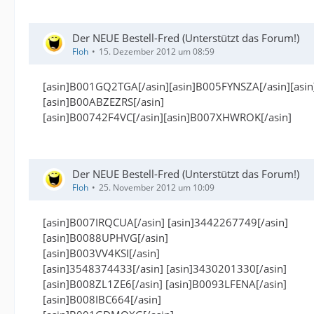
Der NEUE Bestell-Fred (Unterstützt das Forum!)
Floh
15. Dezember 2012 um 08:59
[asin]B001GQ2TGA[/asin][asin]B005FYNSZA[/asin][asi
[asin]B00ABZEZRS[/asin]
[asin]B00742F4VC[/asin][asin]B007XHWROK[/asin]
Der NEUE Bestell-Fred (Unterstützt das Forum!)
Floh
25. November 2012 um 10:09
[asin]B007IRQCUA[/asin] [asin]3442267749[/asin]
[asin]B0088UPHVG[/asin]
[asin]B003VV4KSI[/asin]
[asin]3548374433[/asin] [asin]3430201330[/asin]
[asin]B008ZL1ZE6[/asin] [asin]B0093LFENA[/asin]
[asin]B008IBC664[/asin]