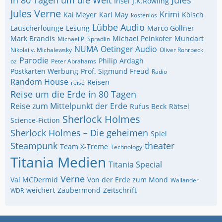
In 80 Tagen um die Welt
Jules
Insel
J.K.Rowling
Jules Verne
Krimi
Kai Meyer
Karl May
Kölsch
kostenlos
Lübbe Audio
Lauscherlounge
Lesung
Marco Göllner
Mark Brandis
Michael Peinkofer
Mundart
Michael P. Spradlin
NUMA
Oetinger Audio
Nikolai v. Michalewsky
Oliver Rohrbeck
Parodie
Philip Ardagh
oz
Peter Abrahams
Postkarten Werbung
Prof. Sigmund Freud
Radio
Random House
Reisen
reise
Reise um die Erde in 80 Tagen
Reise zum Mittelpunkt der Erde
Rufus Beck
Rätsel
Sherlock Holmes
Science-Fiction
Sherlock Holmes – Die geheimen
Spiel
Steampunk
theater
Team X-Treme
Technology
Titania Medien
Titania Special
Verne
Val MCDermid
Von der Erde zum Mond
Wallander
weichert
Zaubermond
Zeitschrift
WDR