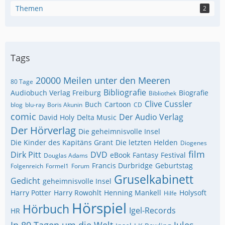
Themen
2
Tags
20000 Meilen unter den Meeren
80 Tage
Bibliografie
Audiobuch Verlag Freiburg
Biografie
Bibliothek
Clive Cussler
Buch
Cartoon
blog
blu-ray
Boris Akunin
CD
comic
Der Audio Verlag
David Holy
Delta Music
Der Hörverlag
Die geheimnisvolle Insel
Die Kinder des Kapitäns Grant
Die letzten Helden
Diogenes
film
Dirk Pitt
DVD
eBook
Fantasy
Festival
Douglas Adams
Francis Durbridge
Geburtstag
Folgenreich
Formel1
Forum
Gruselkabinett
Gedicht
geheimnisvolle Insel
Harry Potter
Harry Rowohlt
Henning Mankell
Holysoft
Hilfe
Hörspiel
Hörbuch
Igel-Records
HR