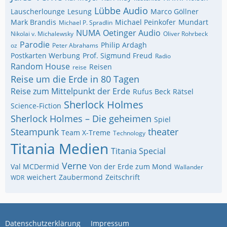
Lübbe Audio
Lauscherlounge
Lesung
Marco Göllner
Mark Brandis
Michael Peinkofer
Mundart
Michael P. Spradlin
NUMA
Oetinger Audio
Nikolai v. Michalewsky
Oliver Rohrbeck
Parodie
Philip Ardagh
oz
Peter Abrahams
Postkarten Werbung
Prof. Sigmund Freud
Radio
Random House
Reisen
reise
Reise um die Erde in 80 Tagen
Reise zum Mittelpunkt der Erde
Rufus Beck
Rätsel
Sherlock Holmes
Science-Fiction
Sherlock Holmes – Die geheimen
Spiel
Steampunk
theater
Team X-Treme
Technology
Titania Medien
Titania Special
Verne
Val MCDermid
Von der Erde zum Mond
Wallander
weichert
Zaubermond
Zeitschrift
WDR
Datenschutzerklärung
Impressum