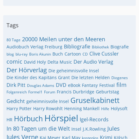
Tags
20000 Meilen unter den Meeren
80 Tage
Bibliografie
Audiobuch Verlag Freiburg
Biografie
Bibliothek
Clive Cussler
Buch
Cartoon
blog
blu-ray
Boris Akunin
CD
comic
Der Audio Verlag
David Holy
Delta Music
Der Hörverlag
Die geheimnisvolle Insel
Die Kinder des Kapitäns Grant
Die letzten Helden
Diogenes
film
Dirk Pitt
DVD
eBook
Fantasy
Festival
Douglas Adams
Francis Durbridge
Geburtstag
Folgenreich
Formel1
Forum
Gruselkabinett
Gedicht
geheimnisvolle Insel
Harry Potter
Harry Rowohlt
Henning Mankell
Holysoft
Hilfe
Hörspiel
Hörbuch
Igel-Records
HR
In 80 Tagen um die Welt
Jules
Insel
J.K.Rowling
Jules Verne
Krimi
Kai Meyer
Karl May
Kölsch
kostenlos