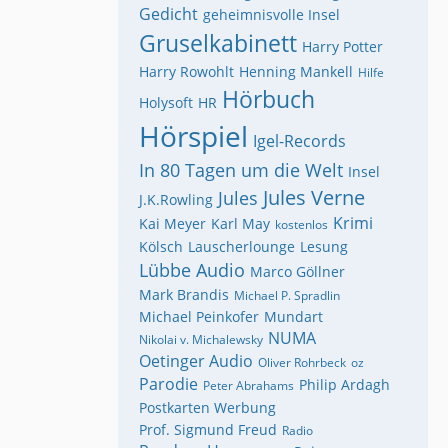
Gedicht
geheimnisvolle Insel
Gruselkabinett
Harry Potter
Harry Rowohlt
Henning Mankell
Hilfe
Hörbuch
Holysoft
HR
Hörspiel
Igel-Records
In 80 Tagen um die Welt
Insel
Jules Verne
Jules
J.K.Rowling
Krimi
Kai Meyer
Karl May
kostenlos
Kölsch
Lauscherlounge
Lesung
Lübbe Audio
Marco Göllner
Mark Brandis
Michael P. Spradlin
Michael Peinkofer
Mundart
NUMA
Nikolai v. Michalewsky
Oetinger Audio
Oliver Rohrbeck
oz
Parodie
Philip Ardagh
Peter Abrahams
Postkarten Werbung
Prof. Sigmund Freud
Radio