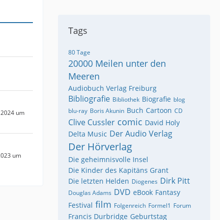
Tags
80 Tage
20000 Meilen unter den
Meeren
Audiobuch Verlag Freiburg
Bibliografie
Biografie
Bibliothek
blog
Buch
Cartoon
blu-ray
Boris Akunin
CD
 2024 um
comic
Clive Cussler
David Holy
Der Audio Verlag
Delta Music
Der Hörverlag
2023 um
Die geheimnisvolle Insel
Die Kinder des Kapitäns Grant
Dirk Pitt
Die letzten Helden
Diogenes
DVD
eBook
Fantasy
Douglas Adams
film
Festival
Folgenreich
Formel1
Forum
Francis Durbridge
Geburtstag