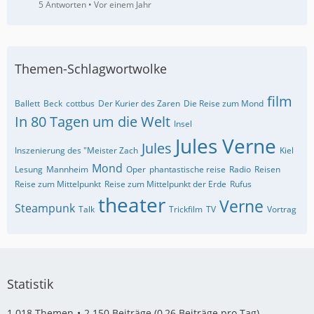
5 Antworten
Vor einem Jahr
Themen-Schlagwortwolke
film
Ballett
Beck
cottbus
Der Kurier des Zaren
Die Reise zum Mond
In 80 Tagen um die Welt
Insel
Jules Verne
Jules
Inszenierung des "Meister Zach
Kiel
Mond
Lesung
Mannheim
Oper
phantastische reise
Radio
Reisen
Reise zum Mittelpunkt
Reise zum Mittelpunkt der Erde
Rufus
theater
Verne
Steampunk
Talk
Trickfilm
TV
Vortrag
Statistik
1.018 Themen
2.150 Beiträge (0,26 Beiträge pro Tag)