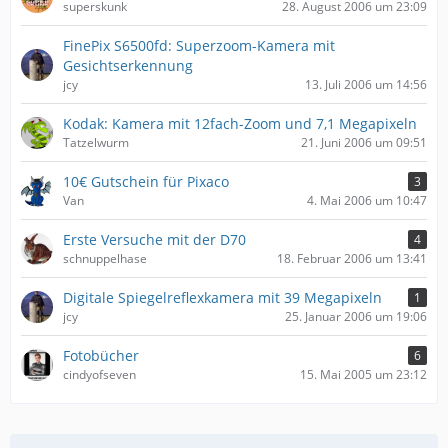
superskunk
28. August 2006 um 23:09
FinePix S6500fd: Superzoom-Kamera mit
Gesichtserkennung
jcy
13. Juli 2006 um 14:56
Kodak: Kamera mit 12fach-Zoom und 7,1 Megapixeln
Tatzelwurm
21. Juni 2006 um 09:51
10€ Gutschein für Pixaco
3
Van
4. Mai 2006 um 10:47
Erste Versuche mit der D70
4
schnuppelhase
18. Februar 2006 um 13:41
Digitale Spiegelreflexkamera mit 39 Megapixeln
1
jcy
25. Januar 2006 um 19:06
Fotobücher
6
cindyofseven
15. Mai 2005 um 23:12