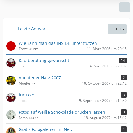
e
z
g
i
t
e
t
e
r
B
ä
e
Letzte Antwort
Filter
g
i
e
t
Wie kann man das INSIDE unterstützen
r
Tatzelwurm
11. März 2006 um 20:15
ä
g
Kaufberatung gewünscht
14
e
leocat
4. April 2013 um 20:07
Abenteuer Harz 2007
2
MoePerry
10. Oktober 2007 um 22:12
für Poldi...
3
leocat
9. September 2007 um 15:30
Fotos auf weiße Schokolade drucken lassen
3
Fatspuuukie
18. August 2007 um 15:12
Gratis Fotogalerien im Netz
1