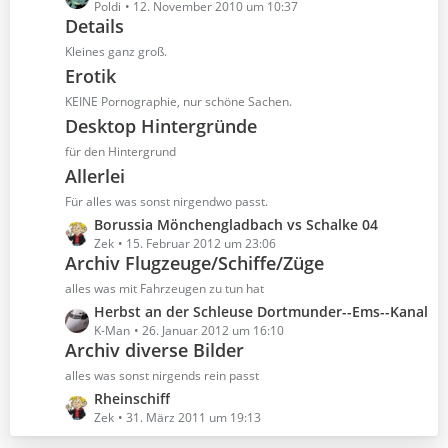
e
Poldi
12. November 2010 um 10:37
Details
t
z
Kleines ganz groß.
t
Erotik
e
KEINE Pornographie, nur schöne Sachen.
B
Desktop Hintergründe
e
i
für den Hintergrund
t
Allerlei
r
Für alles was sonst nirgendwo passt.
ä
L
Borussia Mönchengladbach vs Schalke 04
g
e
Zek
15. Februar 2012 um 23:06
e
Archiv Flugzeuge/Schiffe/Züge
t
z
alles was mit Fahrzeugen zu tun hat
t
L
Herbst an der Schleuse Dortmunder--Ems--Kanal
e
e
K-Man
26. Januar 2012 um 16:10
B
Archiv diverse Bilder
t
e
z
alles was sonst nirgends rein passt
i
t
L
Rheinschiff
t
e
e
Zek
31. März 2011 um 19:13
r
B
t
ä