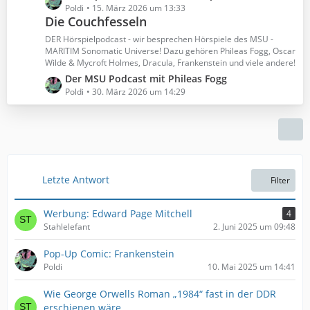
e
e
Poldi
15. März 2026 um 13:33
r
B
Die Couchfesseln
t
ä
e
z
DER Hörspielpodcast - wir besprechen Hörspiele des MSU -
g
i
t
MARITIM Sonomatic Universe! Dazu gehören Phileas Fogg, Oscar
e
t
Wilde & Mycroft Holmes, Dracula, Frankenstein und viele andere!
e
r
B
L
Der MSU Podcast mit Phileas Fogg
ä
e
e
Poldi
30. März 2026 um 14:29
g
i
t
e
t
z
r
t
ä
e
g
B
e
e
Letzte Antwort
Filter
i
t
Werbung: Edward Page Mitchell
4
r
Stahlelefant
2. Juni 2025 um 09:48
ä
g
Pop-Up Comic: Frankenstein
e
Poldi
10. Mai 2025 um 14:41
Wie George Orwells Roman „1984“ fast in der DDR
erschienen wäre