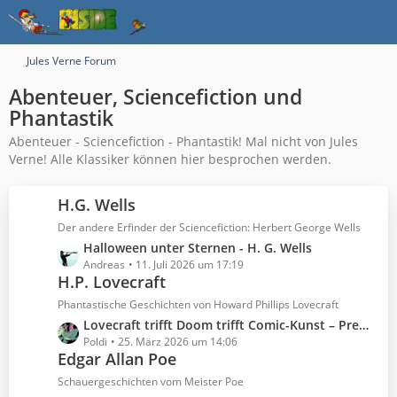
Jules Verne Forum
Abenteuer, Sciencefiction und
Phantastik
Abenteuer - Sciencefiction - Phantastik! Mal nicht von Jules
Verne! Alle Klassiker können hier besprochen werden.
H.G. Wells
Der andere Erfinder der Sciencefiction: Herbert George Wells
L
Halloween unter Sternen - H. G. Wells
e
Andreas
11. Juli 2026 um 17:19
H.P. Lovecraft
t
z
Phantastische Geschichten von Howard Phillips Lovecraft
t
L
Lovecraft trifft Doom trifft Comic-Kunst – Premiere in Berlin
e
e
Poldi
25. März 2026 um 14:06
B
Edgar Allan Poe
t
e
z
Schauergeschichten vom Meister Poe
i
t