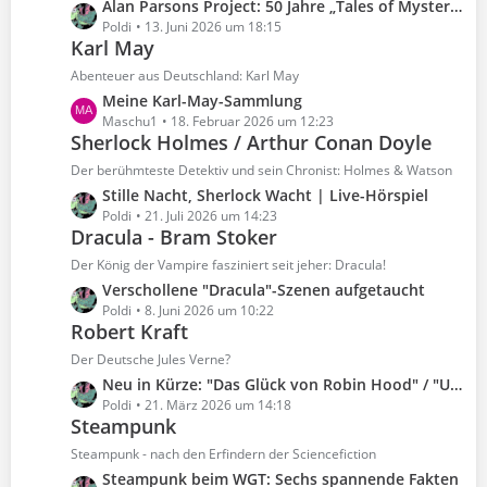
L
Alan Parsons Project: 50 Jahre „Tales of Mystery and Imagination“
t
e
e
Poldi
13. Juni 2026 um 18:15
r
B
Karl May
t
ä
e
z
Abenteuer aus Deutschland: Karl May
g
i
t
e
L
Meine Karl-May-Sammlung
t
e
e
Maschu1
18. Februar 2026 um 12:23
r
B
Sherlock Holmes / Arthur Conan Doyle
t
ä
e
z
Der berühmteste Detektiv und sein Chronist: Holmes & Watson
g
i
t
e
L
Stille Nacht, Sherlock Wacht | Live-Hörspiel
t
e
e
Poldi
21. Juli 2026 um 14:23
r
B
Dracula - Bram Stoker
t
ä
e
z
Der König der Vampire fasziniert seit jeher: Dracula!
g
i
t
e
L
Verschollene "Dracula"-Szenen aufgetaucht
t
e
e
Poldi
8. Juni 2026 um 10:22
r
B
Robert Kraft
t
ä
e
z
Der Deutsche Jules Verne?
g
i
t
e
L
Neu in Kürze: "Das Glück von Robin Hood" / "Untersee-Teufel"
t
e
e
Poldi
21. März 2026 um 14:18
r
B
Steampunk
t
ä
e
z
Steampunk - nach den Erfindern der Sciencefiction
g
i
t
e
L
Steampunk beim WGT: Sechs spannende Fakten
t