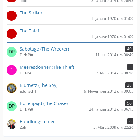
lobo
8. Januar 2014 um 20:43
ä
g
The Striker
e
1. Januar 1970 um 01:00
The Thief
1. Januar 1970 um 01:00
Sabotage (The Wrecker)
40
Dirk Pitt
11. Juli 2014 um 08:49
Meeresdonner (The Thief)
3
DirkPitt
7. Mai 2014 um 08:18
Blutnetz (The Spy)
28
adunsch1
9. November 2012 um 09:05
Höllenjagd (The Chase)
50
Dirk Pitt
24. Januar 2012 um 06:15
Handlungsfehler
6
Zek
5. März 2009 um 22:20