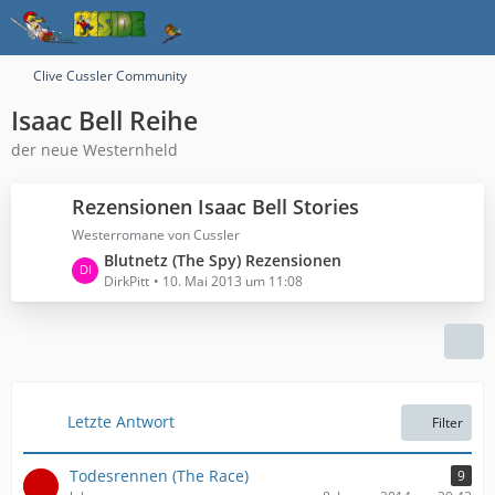
Clive Cussler Community
Isaac Bell Reihe
der neue Westernheld
Rezensionen Isaac Bell Stories
Westerromane von Cussler
L
Blutnetz (The Spy) Rezensionen
e
DirkPitt
10. Mai 2013 um 11:08
t
z
t
e
B
e
Letzte Antwort
Filter
i
t
Todesrennen (The Race)
9
r