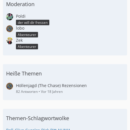
Moderation
Poldi
der will dir fressen
lobo
Abenteurer
Zek
Abenteurer
Heiße Themen
Höllenjagd (The Chase) Rezensionen
82 Antworten
Vor 18 Jahren
Themen-Schlagwortwolke