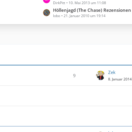
DirkPitt
10. Mai 2013 um 11:08
e
t
Höllenjagd (The Chase) Rezensionen
lobo
21. Januar 2010 um 19:14
z
t
e
B
e
i
t
r
ä
Zek
g
9
8. Januar 201
e