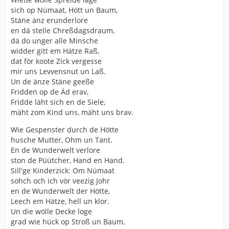
sich op Nümaat, Hött un Baum,
Stäne änz erunderlore
en dä stelle Chreßdagsdraum,
dä do unger alle Minsche
widder gitt em Hätze Raß,
dat för koote Zick vergesse
mir uns Levvensnut un Laß.
Un de änze Stäne geeße
Fridden op de Äd erav,
Fridde läht sich en de Siele,
mäht zom Kind uns, mäht uns brav.
Wie Gespenster durch de Hötte
husche Mutter, Ohm un Tant.
En de Wunderwelt verlore
ston de Püütcher, Hand en Hand.
Sill'ge Kinderzick: Om Nümaat
sohch och ich vör veezig Johr
en de Wunderwelt der Hötte,
Leech em Hätze, hell un klor.
Un die wölle Decke loge
grad wie hück op Stroß un Baum,