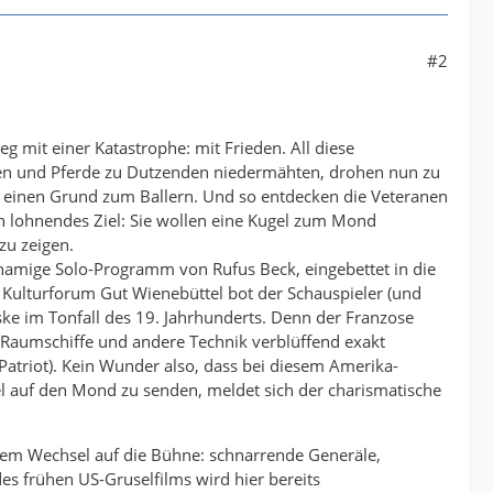
#2
g mit einer Katastrophe: mit Frieden. All diese
en und Pferde zu Dutzenden niedermähten, drohen nun zu
er einen Grund zum Ballern. Und so entdecken die Veteranen
in lohnendes Ziel: Sie wollen eine Kugel zum Mond
zu zeigen.
namige Solo-Programm von Rufus Beck, eingebettet in die
 Kulturforum Gut Wienebüttel bot der Schauspieler (und
ke im Tonfall des 19. Jahrhunderts. Denn der Franzose
te, Raumschiffe und andere Technik verblüffend exakt
 Patriot). Kein Wunder also, dass bei diesem Amerika-
el auf den Mond zu senden, meldet sich der charismatische
llem Wechsel auf die Bühne: schnarrende Generäle,
des frühen US-Gruselfilms wird hier bereits