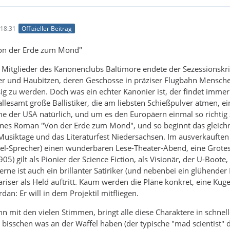
18:31
Offizieller Beitrag
von der Erde zum Mond"
e Mitglieder des Kanonenclubs Baltimore endete der Sezessionskrie
 und Haubitzen, deren Geschosse in präziser Flugbahn Mensch
sig zu werden. Doch was ein echter Kanonier ist, der findet imm
llesamt große Ballistiker, die am liebsten Schießpulver atmen, e
 der USA natürlich, und um es den Europäern einmal so richtig 
ernes Roman "Von der Erde zum Mond", und so beginnt das gleich
usiktage und das Literaturfest Niedersachsen. Im ausverkauften
el-Sprecher) einen wunderbaren Lese-Theater-Abend, eine Grotes
05) gilt als Pionier der Science Fiction, als Visionär, der U-Boo
erne ist auch ein brillanter Satiriker (und nebenbei ein glühender
riser als Held auftritt. Kaum werden die Pläne konkret, eine Kug
an: Er will in dem Projektil mitfliegen.
n mit den vielen Stimmen, bringt alle diese Charaktere in schne
in bisschen was an der Waffel haben (der typische "mad scientist" 