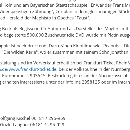
el Köln und am Bayerischen Staatsschauspiel. Er war der Franz Moo
Widerspenstigen Zähmung", Coriolan in dem gleichnamigen Stück 
Bad Hersfeld der Mephisto in Goethes "Faust".
Beck als Regisseur, Co-Autor und als Darsteller des Magiers mi
 begeisterte 500.000 Zuschauer (die DVD wurde mit Platin ausge
phie ist beeindruckend. Dazu zähen Kinofilme wie "Peanuts – Die 
 "Die wilden Kerle", wo er zusammen mit seinem Sohn Jonathan s
nstaltung sind im Vorverkauf erhältlich bei Frankfurt Ticket Rhe
m.de/www.frankfurt-ticket.de,
bei der Volksbühne in der Nürnberg
 Rufnummer 2903545. Restkarten gibt es an der Abendkasse ab 
g erhalten Interessierte unter der Infoline 2958125 oder im Inter
olfgang Kischel 06181 / 295-969
 Güzin Langner 06181 / 295-929