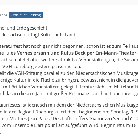
0:34
Offizieller Beitrag
el und Erde geschieht
iedersachsen bringt Kultur aufs Land
teraturfest hat noch gar nicht begonnen, schon ist es zum Teil au
ie Jules Vernes ersann und Rufus Beck per Ein-Mann-Theater 
rsachsen bietet aber weitere attraktive Veranstaltungen, die Susa
r VGH Lüneburg gestern präsentierten.
llt die VGH-Stiftung parallel zu den Niedersächsischen Musiktage
wertige Kultur in die Fläche zu bringen, bewusst nicht in die gut 
mit örtlichen Veranstaltern gelegt. Literatur steht im Mittelpunkt
d das in diesem Jahr mit großer Resonanz - auch in Lüneburg - gest
aturfestes ist identisch mit dem der Niedersächsischen Musiktag
d in der Region Lüneburg zu erleben, beginnend am Sonntag, 9. S
Ulrich Matthes Jean Pauls "Des Luftschiffers Giannozzo Seebuch".
e vom Ensemble L'art pour l'art aufgeführt wird. Beginn ist um 1
.