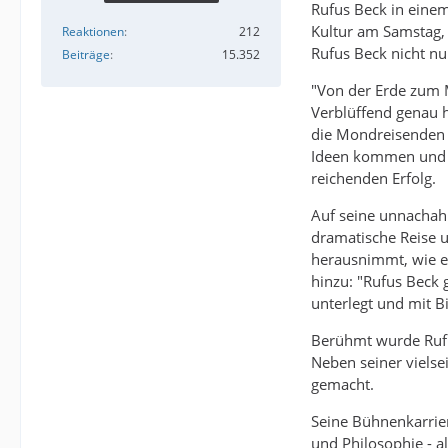
Rufus Beck in eine
Kultur am Samstag, 
Reaktionen
212
Rufus Beck nicht nu
Beiträge
15.352
"Von der Erde zum M
Verblüffend genau h
die Mondreisenden i
Ideen kommen und d
reichenden Erfolg.
Auf seine unnachahm
dramatische Reise 
herausnimmt, wie er
hinzu: "Rufus Beck
unterlegt und mit B
Berühmt wurde Rufu
Neben seiner vielse
gemacht.
Seine Bühnenkarrie
und Philosophie - a