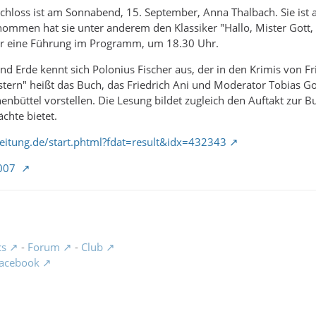
chloss ist am Sonnabend, 15. September, Anna Thalbach. Sie ist a
mmen hat sie unter anderem den Klassiker "Hallo, Mister Gott, h
or eine Führung im Programm, um 18.30 Uhr.
d Erde kennt sich Polonius Fischer aus, der in den Krimis von 
stern" heißt das Buch, das Friedrich Ani und Moderator Tobias 
büttel vorstellen. Die Lesung bildet zugleich den Auftakt zur 
chte bietet.
eitung.de/start.phtml?fdat=result&idx=432343
2007
cs
-
Forum
-
Club
acebook