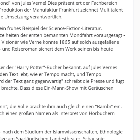
" von Jules Verne! Dies präsentiert der Fachbereich
Produktion der Manufaktur Frankfurt zeichnet Multitalent
che Umsetzung verantwortlich.
 frühes Beispiel der Science-Fiction-Literatur.
Einzelheiten der ersten bemannten Mondfahrt vorausgesagt -
Visionär wie Verne konnte 1865 auf solch ausgefallene
- und Reiseroman sichert dem Werk seinen bis heute
er der "Harry Potter"-Bücher bekannt, auf Jules Vernes
 den Text lebt, wie er Tempo macht, und Tempo
rd der Text ganz gegenwärtig" schreibt die Presse und fügt
en brachte. Dass diese Ein-Mann-Show mit Geräuschen
; die Rolle brachte ihm auch gleich einen "Bambi" ein.
sich einen großen Namen als Interpret von Hörbüchern
- nach dem Studium der Islamwissenschaften, Ethnologie
räge am Saarländischen Landestheater, Schauspiel