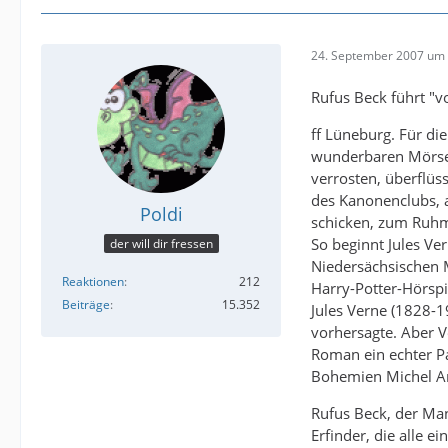
24. September 2007 um 
Rufus Beck führt "
ff Lüneburg. Für di
wunderbaren Mörser
verrosten, überflüs
des Kanonenclubs, a
Poldi
schicken, zum Ruhme
So beginnt Jules V
der will dir fressen
Niedersächsischen M
Reaktionen
212
Harry-Potter-Hörspi
Beiträge
15.352
Jules Verne (1828-19
vorhersagte. Aber V
Roman ein echter Pa
Bohemien Michel Ard
Rufus Beck, der Man
Erfinder, die alle e