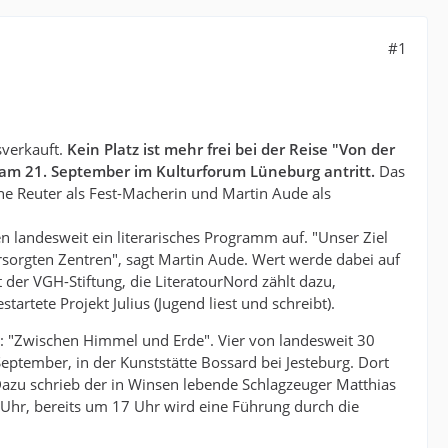
#1
sverkauft.
Kein Platz ist mehr frei bei der Reise "Von der
am 21. September im Kulturforum Lüneburg antritt.
Das
nne Reuter als Fest-Macherin und Martin Aude als
n landesweit ein literarisches Programm auf. "Unser Ziel
versorgten Zentren", sagt Martin Aude. Wert werde dabei auf
 der VGH-Stiftung, die LiteratourNord zählt dazu,
artete Projekt Julius (Jugend liest und schreibt).
e: "Zwischen Himmel und Erde". Vier von landesweit 30
eptember, in der Kunststätte Bossard bei Jesteburg. Dort
 Dazu schrieb der in Winsen lebende Schlagzeuger Matthias
8 Uhr, bereits um 17 Uhr wird eine Führung durch die