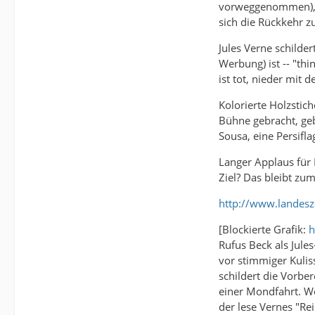
vorweggenommen), u
sich die Rückkehr z
Jules Verne schilde
Werbung) ist -- "th
ist tot, nieder mit d
Kolorierte Holzstic
Bühne gebracht, geb
Sousa, eine Persifla
Langer Applaus für 
Ziel? Das bleibt zu
http://www.landesz
[Blockierte Grafik:
h
Rufus Beck als Jule
vor stimmiger Kulis
schildert die Vorbe
einer Mondfahrt. We
der lese Vernes "R