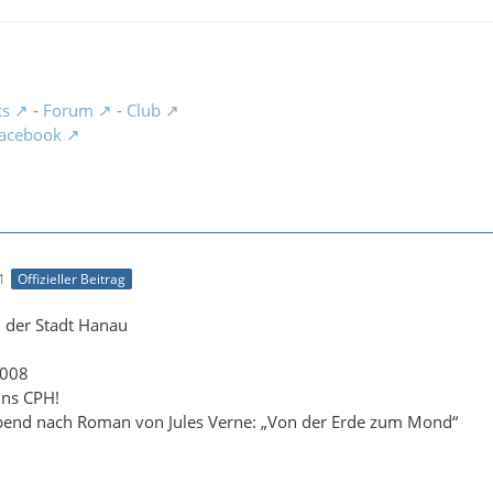
cs
-
Forum
-
Club
acebook
1
Offizieller Beitrag
 der Stadt Hanau
2008
ins CPH!
end nach Roman von Jules Verne: „Von der Erde zum Mond“