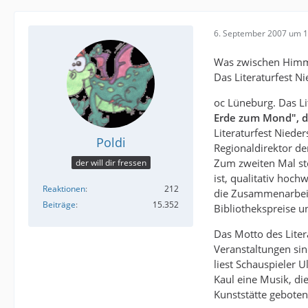
6. September 2007 um 1
Was zwischen Himm
Das Literaturfest N
oc Lüneburg. Das Li
Erde zum Mond", d
Literaturfest Niede
Poldi
Regionaldirektor de
Zum zweiten Mal ste
der will dir fressen
ist, qualitativ hoch
Reaktionen
212
die Zusammenarbeit 
Beiträge
15.352
Bibliothekspreise un
Das Motto des Liter
Veranstaltungen sin
liest Schauspieler 
Kaul eine Musik, di
Kunststätte geboten