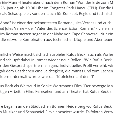
m Ein-Mann-Theaterabend nach dem Roman "Von der Erde zum Mond
26. Januar, ab 19.30 Uhr im Congress Park Hanau (CPH). Für die 
r als Schauspieler, sondern auch für Konzept, Regie und technis
ond" ist einer der bekanntesten Romane Jules Vernes und auch ein
at Jules Verne – der "Vater des Science fiction Romans" - viele 
m Roman starten sogar in der Nähe von Cape Canaveral. Nur ein 
ie reizvolle Kombination aus technischer Utopie und Abenteuer
liche Weise macht sich Schauspieler Rufus Beck, auch als Vorles
und schlüpft dabei in immer wieder neue Rollen. "Wie Rufus Beck
 den Gesprächspartnern ein ganz individuelles Profil verleiht, wi
 gab dem Geschehen eine Leichtigkeit, die mitriss und zum Lach
ildern untermalt wurde, war das Tüpfelchen auf den "i".
s Beck als Waltraud in Sönke Wortmanns Film "Der bewegte Mann"
itigen Arbeit in Film, Fernsehen und am Theater hat Rufus Beck 
re begann an den Städtischen Bühnen Heidelberg wo Rufus Beck 
ls Musiker und Schauspiel-Eleve engagiert wurde. Es folgten Vert