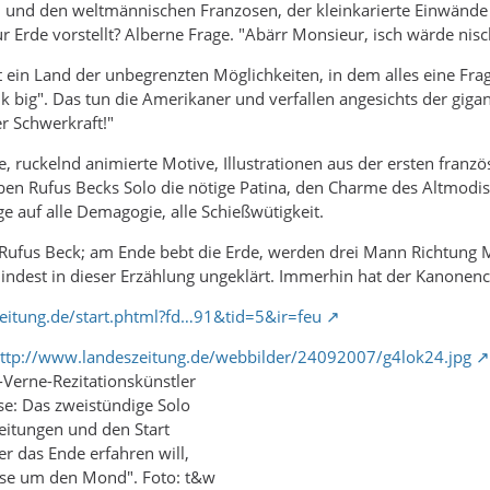
nd den weltmännischen Franzosen, der kleinkarierte Einwände
ur Erde vorstellt? Alberne Frage. "Abärr Monsieur, isch wärde nis
rt ein Land der unbegrenzten Möglichkeiten, in dem alles eine Fra
ink big". Das tun die Amerikaner und verfallen angesichts der gig
er Schwerkraft!"
he, ruckelnd animierte Motive, Illustrationen aus der ersten fra
en Rufus Becks Solo die nötige Patina, den Charme des Altmodis
ge auf alle Demagogie, alle Schießwütigkeit.
Rufus Beck; am Ende bebt die Erde, werden drei Mann Richtung Mo
mindest in dieser Erzählung ungeklärt. Immerhin hat der Kanonen
eitung.de/start.phtml?fd…91&tid=5&ir=feu
ttp://www.landeszeitung.de/webbilder/24092007/g4lok24.jpg
s-Verne-Rezitationskünstler
se: Das zweistündige Solo
reitungen und den Start
r das Ende erfahren will,
eise um den Mond". Foto: t&w