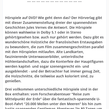
--- --- --- --- --- --- --- --- --- --- --- ---
Hörspiele auf DVD? Wie geht denn das? Der Hörverlag gibt
mit dieser Zusammenstellung dreier der spannendsten
Geschichten Jules Vernes die Antwort. Die Hörspiele
können wahlweise in Dolby 5.1 oder in Stereo
gehört/gesehen bzw. auch nur gehört werden. Dazu gibt es
wunderschöne Holzstiche der französischen Erstausgaben
zu bewundern, die zum Film zusammengeschnitten parallel
mit den Hörspielen mitlaufen. Alte Landkarten,
faszinierende Unterwasserbilder, unterirdische
Höhlenlandschaften, dazu die Konterfeie der Hauptfiguren
werden kapitel- und sogar szenengerecht ein- und
ausgeblendet - und der Betrachter hat immer genug Zeit,
die Holzschnitte, die teilweise auch koloriert sind, zu
genießen.
Drei vollkommen unterschiedliche Hörspiele sind in der
Box enthalten: vom Forscherabenteuer "Reise zum
Mittelpunkt der Erde" über die fantastisch-spannende U-
Boot-Fahrt "20.000 Meilen unter den Meeren" bis hin zum
lustig-spannenden Gentleman-Abenteuer "In 80 Tagen um