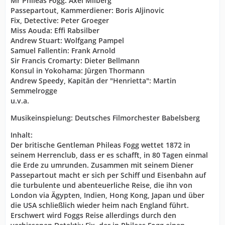
Mr Phileas Fogg: Axel Milberg
Passepartout, Kammerdiener: Boris Aljinovic
Fix, Detective: Peter Groeger
Miss Aouda: Effi Rabsilber
Andrew Stuart: Wolfgang Pampel
Samuel Fallentin: Frank Arnold
Sir Francis Cromarty: Dieter Bellmann
Konsul in Yokohama: Jürgen Thormann
Andrew Speedy, Kapitän der "Henrietta": Martin
Semmelrogge
u.v.a.
Musikeinspielung: Deutsches Filmorchester Babelsberg
Inhalt:
Der britische Gentleman Phileas Fogg wettet 1872 in
seinem Herrenclub, dass er es schafft, in 80 Tagen einmal
die Erde zu umrunden. Zusammen mit seinem Diener
Passepartout macht er sich per Schiff und Eisenbahn auf
die turbulente und abenteuerliche Reise, die ihn von
London via Ägypten, Indien, Hong Kong, Japan und über
die USA schließlich wieder heim nach England führt.
Erschwert wird Foggs Reise allerdings durch den