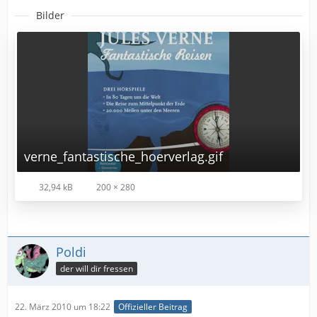
Bilder
verne_fantastische_hoerverlag.gif
32,94 kB
200 × 280
Poldi
der will dir fressen
22. März 2010 um 18:22
Offizieller Beitrag