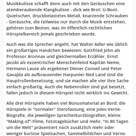
Musikkulisse schafft denn auch mit den Geräuschen eine
atemberaubende Klangkulisse - dick wie Brot: U-Boot-
Quietschen, druckbelastetes Metall, knarzende Schrauben
- Geräusche, die teilweise nur durch die Musik entstehen,
gehören zum Besten, was im öffentlich-rechtlichen
Hörspielbereich jemals geschrieben wurde.
Auch was die Sprecher angeht, hat Walter Adler wie üblich
ein großartiges Handchen bewiesen: Gottfried John als
Professor Aronnax und gleichermaßen Erzähler, Ernst
Jacobi als exzentrischer Menschenfeind Kapitän Nemo,
Hermann Lause als ergebener Diener Conseil und Peter
Gavajda als aufbrausender Harpunier Ned Land sind die
Hauptrollenbesetzung, und sie machen alle vier ihre Sache
einfach großartig. Auch die Nebenrollen sind gut besetzt,
fallen jedoch in diesem Hörspiel nicht wirklich ins Gewicht.
Alle drei Hörspiele haben viel Bonusmaterial an Bord: die
Hörspiele in "normaler" Sterofassung, eine Jules-Verne-
Biografie, die jeweiligen Sprecherkurzbiografien, kleine
"Making-of"-Filme, Fototagebücher und mehr. "In 80 Tagen
um die Welt" präsentiert noch zusätzlich mehr oder
weniger kuriose Spielsachen, Sammelbildchen und Verne-