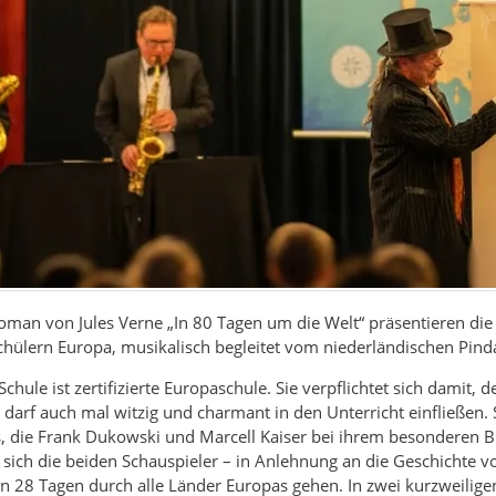
man von Jules Verne „In 80 Tagen um die Welt“ präsentieren die
chülern Europa, musikalisch begleitet vom niederländischen Pin
hule ist zertifizierte Europaschule. Sie verpflichtet sich damit
darf auch mal witzig und charmant in den Unterricht einfließen. 
, die Frank Dukowski und Marcell Kaiser bei ihrem besonderen B
 sich die beiden Schauspieler – in Anlehnung an die Geschichte vo
e in 28 Tagen durch alle Länder Europas gehen. In zwei kurzweilig