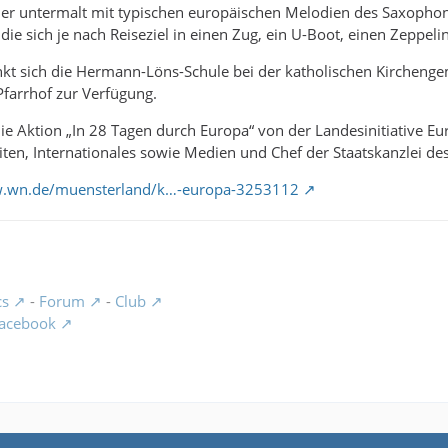
er untermalt mit typischen europäischen Melodien des Saxophon
 die sich je nach Reiseziel in einen Zug, ein U-Boot, einen Zeppeli
kt sich die Hermann-Löns-Schule bei der katholischen Kirchengeme
farrhof zur Verfügung.
ie Aktion „In 28 Tagen durch Europa“ von der Landesinitiative E
en, Internationales sowie Medien und Chef der Staatskanzlei de
w.wn.de/muensterland/k…-europa-3253112
cs
-
Forum
-
Club
acebook