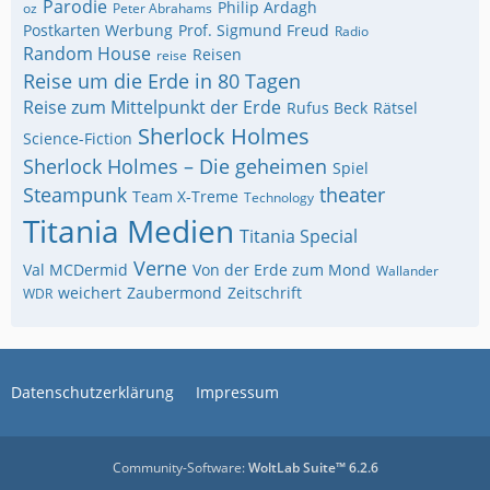
Parodie
Philip Ardagh
oz
Peter Abrahams
Postkarten Werbung
Prof. Sigmund Freud
Radio
Random House
Reisen
reise
Reise um die Erde in 80 Tagen
Reise zum Mittelpunkt der Erde
Rufus Beck
Rätsel
Sherlock Holmes
Science-Fiction
Sherlock Holmes – Die geheimen
Spiel
Steampunk
theater
Team X-Treme
Technology
Titania Medien
Titania Special
Verne
Val MCDermid
Von der Erde zum Mond
Wallander
weichert
Zaubermond
Zeitschrift
WDR
Datenschutzerklärung
Impressum
Community-Software:
WoltLab Suite™ 6.2.6