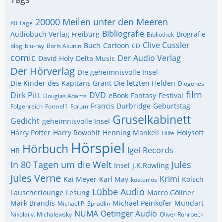
20000 Meilen unter den Meeren
80 Tage
Bibliografie
Audiobuch Verlag Freiburg
Biografie
Bibliothek
Clive Cussler
Buch
Cartoon
blog
blu-ray
Boris Akunin
CD
comic
Der Audio Verlag
David Holy
Delta Music
Der Hörverlag
Die geheimnisvolle Insel
Die Kinder des Kapitäns Grant
Die letzten Helden
Diogenes
film
Dirk Pitt
DVD
eBook
Fantasy
Festival
Douglas Adams
Francis Durbridge
Geburtstag
Folgenreich
Formel1
Forum
Gruselkabinett
Gedicht
geheimnisvolle Insel
Harry Potter
Harry Rowohlt
Henning Mankell
Holysoft
Hilfe
Hörspiel
Hörbuch
Igel-Records
HR
In 80 Tagen um die Welt
Jules
Insel
J.K.Rowling
Jules Verne
Krimi
Kai Meyer
Karl May
Kölsch
kostenlos
Lübbe Audio
Lauscherlounge
Lesung
Marco Göllner
Mark Brandis
Michael Peinkofer
Mundart
Michael P. Spradlin
NUMA
Oetinger Audio
Nikolai v. Michalewsky
Oliver Rohrbeck