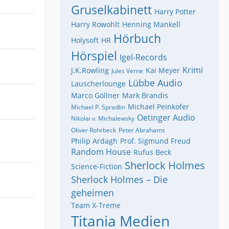
Gruselkabinett
Harry Potter
Harry Rowohlt
Henning Mankell
Hörbuch
Holysoft
HR
Hörspiel
Igel-Records
Krimi
J.K.Rowling
Kai Meyer
Jules Verne
Lübbe Audio
Lauscherlounge
Marco Göllner
Mark Brandis
Michael Peinkofer
Michael P. Spradlin
Oetinger Audio
Nikolai v. Michalewsky
Oliver Rohrbeck
Peter Abrahams
Philip Ardagh
Prof. Sigmund Freud
Random House
Rufus Beck
Sherlock Holmes
Science-Fiction
Sherlock Holmes – Die
geheimen
Team X-Treme
Titania Medien