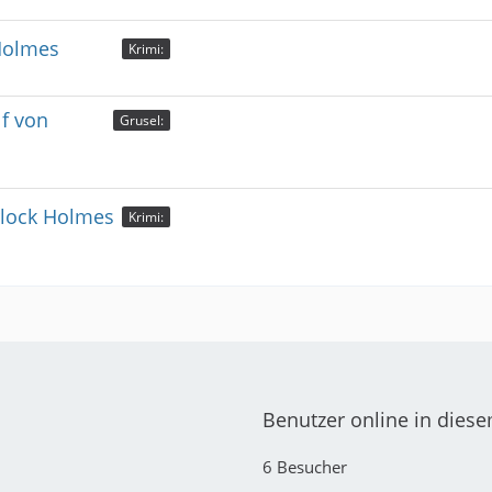
 Holmes
Krimi:
lf von
Grusel:
erlock Holmes
Krimi:
Benutzer online in dies
6 Besucher