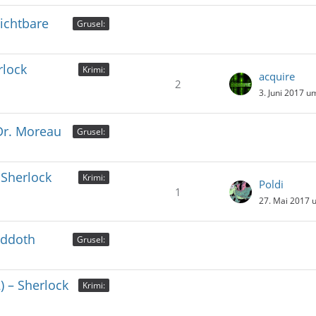
ichtbare
Grusel:
rlock
Krimi:
acquire
2
3. Juni 2017 u
 Dr. Moreau
Grusel:
 Sherlock
Krimi:
Poldi
1
27. Mai 2017 
iddoth
Grusel:
) – Sherlock
Krimi: