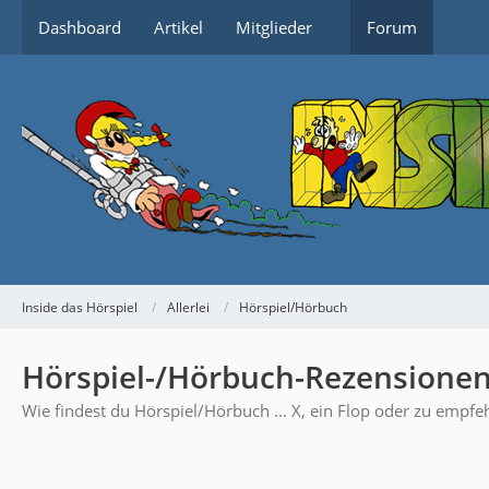
Dashboard
Artikel
Mitglieder
Forum
Inside das Hörspiel
Allerlei
Hörspiel/Hörbuch
Hörspiel-/Hörbuch-Rezensione
Wie findest du Hörspiel/Hörbuch ... X, ein Flop oder zu empfeh