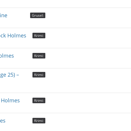
ine
Grusel:
lock Holmes
Krimi:
Holmes
Krimi:
ge 25) –
Krimi:
k Holmes
Krimi:
mes
Krimi: