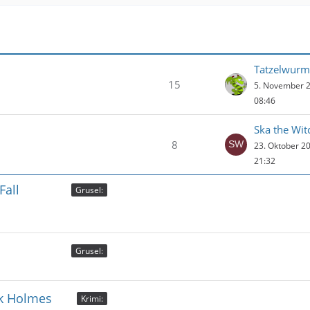
Tatzelwurm
15
5. November 
08:46
Ska the Wit
8
23. Oktober 2
21:32
Fall
Grusel:
Grusel:
ck Holmes
Krimi: