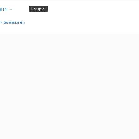
ann –
Hörspiel:
h-Rezensionen