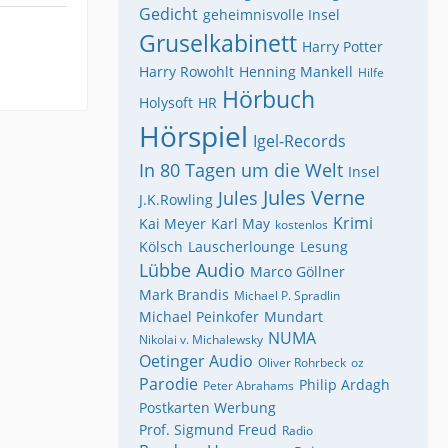
Gedicht
geheimnisvolle Insel
Gruselkabinett
Harry Potter
Harry Rowohlt
Henning Mankell
Hilfe
Hörbuch
Holysoft
HR
Hörspiel
Igel-Records
In 80 Tagen um die Welt
Insel
Jules Verne
Jules
J.K.Rowling
Krimi
Kai Meyer
Karl May
kostenlos
Kölsch
Lauscherlounge
Lesung
Lübbe Audio
Marco Göllner
Mark Brandis
Michael P. Spradlin
Michael Peinkofer
Mundart
NUMA
Nikolai v. Michalewsky
Oetinger Audio
Oliver Rohrbeck
oz
Parodie
Philip Ardagh
Peter Abrahams
Postkarten Werbung
Prof. Sigmund Freud
Radio