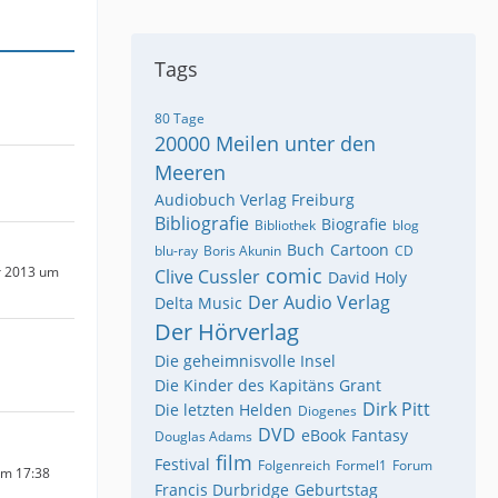
Tags
80 Tage
20000 Meilen unter den
Meeren
Audiobuch Verlag Freiburg
Bibliografie
Biografie
Bibliothek
blog
Buch
Cartoon
blu-ray
Boris Akunin
CD
r 2013 um
comic
Clive Cussler
David Holy
Der Audio Verlag
Delta Music
Der Hörverlag
Die geheimnisvolle Insel
Die Kinder des Kapitäns Grant
Dirk Pitt
Die letzten Helden
Diogenes
DVD
eBook
Fantasy
Douglas Adams
film
Festival
Folgenreich
Formel1
Forum
um 17:38
Francis Durbridge
Geburtstag