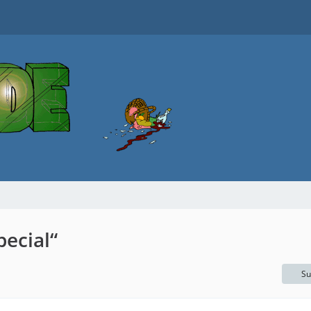
ecial“
Su