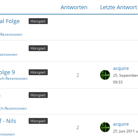
Antworten
Letzte Antwort
al Folge
Hörspiel:
-Rezensionen
Hörspiel:
ezensionen
acquire
olge 9
Hörspiel:
2
25. Septembe
uch-Rezensionen
09:33
n
Hörspiel:
uch-Rezensionen
 - Nils
Hörspiel:
acquire
2
25. Juni 2011 
ensionen