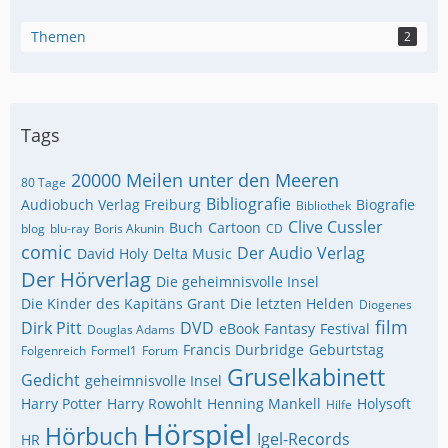
Themen
2
Tags
20000 Meilen unter den Meeren
80 Tage
Bibliografie
Audiobuch Verlag Freiburg
Biografie
Bibliothek
Clive Cussler
Buch
Cartoon
blog
blu-ray
Boris Akunin
CD
comic
Der Audio Verlag
David Holy
Delta Music
Der Hörverlag
Die geheimnisvolle Insel
Die Kinder des Kapitäns Grant
Die letzten Helden
Diogenes
film
Dirk Pitt
DVD
eBook
Fantasy
Festival
Douglas Adams
Francis Durbridge
Geburtstag
Folgenreich
Formel1
Forum
Gruselkabinett
Gedicht
geheimnisvolle Insel
Harry Potter
Harry Rowohlt
Henning Mankell
Holysoft
Hilfe
Hörspiel
Hörbuch
Igel-Records
HR