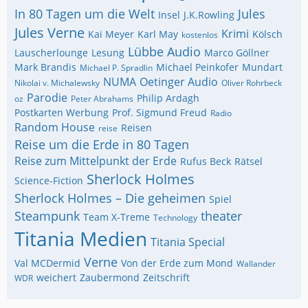
In 80 Tagen um die Welt
Jules
Insel
J.K.Rowling
Jules Verne
Krimi
Kai Meyer
Karl May
Kölsch
kostenlos
Lübbe Audio
Lauscherlounge
Lesung
Marco Göllner
Mark Brandis
Michael Peinkofer
Mundart
Michael P. Spradlin
NUMA
Oetinger Audio
Nikolai v. Michalewsky
Oliver Rohrbeck
Parodie
Philip Ardagh
oz
Peter Abrahams
Postkarten Werbung
Prof. Sigmund Freud
Radio
Random House
Reisen
reise
Reise um die Erde in 80 Tagen
Reise zum Mittelpunkt der Erde
Rufus Beck
Rätsel
Sherlock Holmes
Science-Fiction
Sherlock Holmes – Die geheimen
Spiel
Steampunk
theater
Team X-Treme
Technology
Titania Medien
Titania Special
Verne
Val MCDermid
Von der Erde zum Mond
Wallander
weichert
Zaubermond
Zeitschrift
WDR