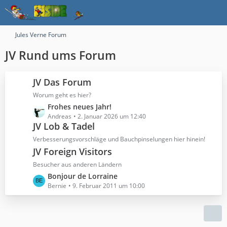
Jules Verne Forum
JV Rund ums Forum
JV Das Forum
Worum geht es hier?
L
Frohes neues Jahr!
e
Andreas
2. Januar 2026 um 12:40
JV Lob & Tadel
t
z
Verbesserungsvorschläge und Bauchpinselungen hier hinein!
t
JV Foreign Visitors
e
Besucher aus anderen Ländern
B
L
Bonjour de Lorraine
e
e
Bernie
9. Februar 2011 um 10:00
i
t
t
z
r
t
ä
e