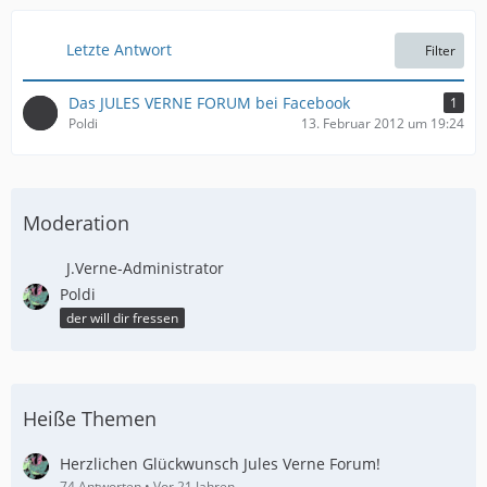
g
B
e
e
Letzte Antwort
Filter
i
t
Das JULES VERNE FORUM bei Facebook
1
r
Poldi
13. Februar 2012 um 19:24
ä
g
e
Moderation
J.Verne-Administrator
Poldi
der will dir fressen
Heiße Themen
Herzlichen Glückwunsch Jules Verne Forum!
74 Antworten
Vor 21 Jahren