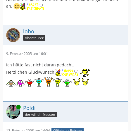
an.
lobo
Abenteurer
9. Februar 2005 um 16:01
Ich hätte fast nicht daran gedacht.
Herzlichen Glückwunsch
Online
Poldi
der will dir fressen
12. Februar 2008 um 14:54
Offizieller Beitrag