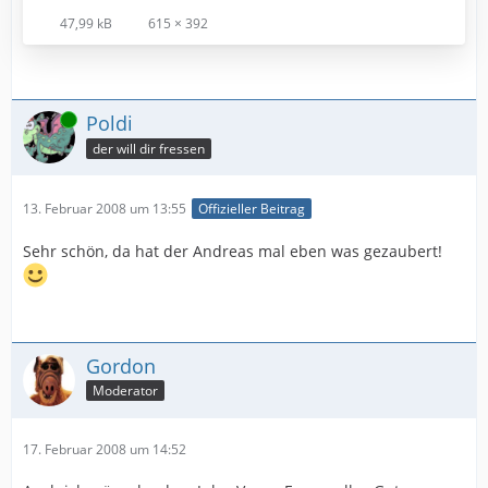
47,99 kB
615 × 392
Online
Poldi
der will dir fressen
13. Februar 2008 um 13:55
Offizieller Beitrag
Sehr schön, da hat der Andreas mal eben was gezaubert!
Gordon
Moderator
17. Februar 2008 um 14:52