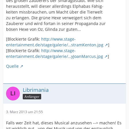
des großen Zauberers der Smaragdstadt. Wie sich
herausstellt, will dieser allerdings Elphabas Fähig-
keiten missbrauchen, um Macht über die Tierwelt
zu erlangen. Die grüne Hexe verweigert sich dem
Zauberer und wird fortan in seiner Propaganda zur
bösen Hexe von Oz, Glinda zur guten...
[Blockierte Grafik:
http://www.stage-
entertainment.de/stage/galerie/…stramKenton.jpg
]
[Blockierte Grafik:
http://www.stage-
entertainment.de/stage/galerie/…yJoanMarcus.jpg
]
Quelle
Librimania
Anfänger
3. März 2013 um 21:55
Falls wer Zeit hat, dieses Musical anzusehen --> machen! Es
ist wirklich gut - von der Musik und von der erstaunlich