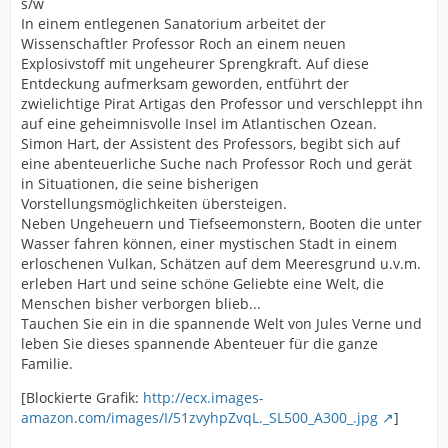
s/w
In einem entlegenen Sanatorium arbeitet der
Wissenschaftler Professor Roch an einem neuen
Explosivstoff mit ungeheurer Sprengkraft. Auf diese
Entdeckung aufmerksam geworden, entführt der
zwielichtige Pirat Artigas den Professor und verschleppt ihn
auf eine geheimnisvolle Insel im Atlantischen Ozean.
Simon Hart, der Assistent des Professors, begibt sich auf
eine abenteuerliche Suche nach Professor Roch und gerät
in Situationen, die seine bisherigen
Vorstellungsmöglichkeiten übersteigen.
Neben Ungeheuern und Tiefseemonstern, Booten die unter
Wasser fahren können, einer mystischen Stadt in einem
erloschenen Vulkan, Schätzen auf dem Meeresgrund u.v.m.
erleben Hart und seine schöne Geliebte eine Welt, die
Menschen bisher verborgen blieb...
Tauchen Sie ein in die spannende Welt von Jules Verne und
leben Sie dieses spannende Abenteuer für die ganze
Familie.
[Blockierte Grafik:
http://ecx.images-
amazon.com/images/I/51zvyhpZvqL._SL500_A300_.jpg
]