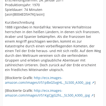
Erscheinungstermin: 24. Januar 2011
Produktionsjahr: 1970
Spieldauer: 74 Minuten
[asin]B004ED5H7K[/asin]
Kurzbeschreibung
1888 irgendwo in Nordafrika: Verworrene Verhältnisse
herrschen in den heißen Ländern, in denen sich Franzosen,
Araber und Spanier bekämpfen. Als die Franzosen bei
einem Angriff geschlagen werden, kommt es zur
Katastrophe durch einen vorbeifliegenden Kometen, der
einen Teil der Erde heraus- und mit sich reißt. Auf dem Weg
durch den Weltraum vereinen sich die verfeindeten
Gruppen und erleben unglaubliche Abenteuer mit
zahlreichen Urtieren. Doch zurück auf der Erde erscheint
ein friedliches Miteinander utopisch.
[Blockierte Grafik:
http://ecx.images-
amazon.com/images/I/51pBxGSvgHL._SL500_A300_.jpg
]
[Blockierte Grafik:
http://ecx.images-
amazon.com/images/I/51KgCJgG2hL._SL500_A300_.jpg
]