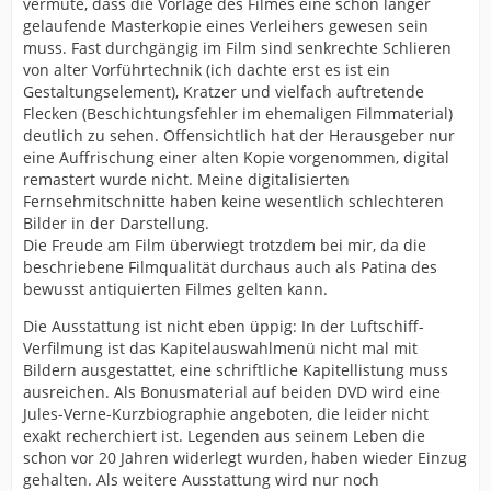
vermute, dass die Vorlage des Filmes eine schon länger
gelaufende Masterkopie eines Verleihers gewesen sein
muss. Fast durchgängig im Film sind senkrechte Schlieren
von alter Vorführtechnik (ich dachte erst es ist ein
Gestaltungselement), Kratzer und vielfach auftretende
Flecken (Beschichtungsfehler im ehemaligen Filmmaterial)
deutlich zu sehen. Offensichtlich hat der Herausgeber nur
eine Auffrischung einer alten Kopie vorgenommen, digital
remastert wurde nicht. Meine digitalisierten
Fernsehmitschnitte haben keine wesentlich schlechteren
Bilder in der Darstellung.
Die Freude am Film überwiegt trotzdem bei mir, da die
beschriebene Filmqualität durchaus auch als Patina des
bewusst antiquierten Filmes gelten kann.
Die Ausstattung ist nicht eben üppig: In der Luftschiff-
Verfilmung ist das Kapitelauswahlmenü nicht mal mit
Bildern ausgestattet, eine schriftliche Kapitellistung muss
ausreichen. Als Bonusmaterial auf beiden DVD wird eine
Jules-Verne-Kurzbiographie angeboten, die leider nicht
exakt recherchiert ist. Legenden aus seinem Leben die
schon vor 20 Jahren widerlegt wurden, haben wieder Einzug
gehalten. Als weitere Ausstattung wird nur noch