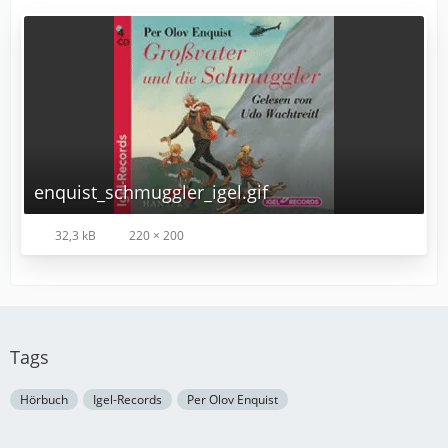
enquist_schmuggler_igel.gif
32,3 kB
220 × 200
Tags
Hörbuch
Igel-Records
Per Olov Enquist