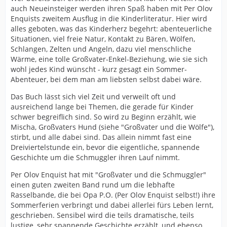
auch Neueinsteiger werden ihren Spaß haben mit Per Olov
Enquists zweitem Ausflug in die Kinderliteratur. Hier wird
alles geboten, was das Kinderherz begehrt: abenteuerliche
Situationen, viel freie Natur, Kontakt zu Bären, Wölfen,
Schlangen, Zelten und Angeln, dazu viel menschliche
Wärme, eine tolle Großvater-Enkel-Beziehung, wie sie sich
wohl jedes Kind wünscht - kurz gesagt ein Sommer-
Abenteuer, bei dem man am liebsten selbst dabei wäre.
Das Buch lässt sich viel Zeit und verweilt oft und
ausreichend lange bei Themen, die gerade für Kinder
schwer begreiflich sind. So wird zu Beginn erzählt, wie
Mischa, Großvaters Hund (siehe "Großvater und die Wölfe"),
stirbt, und alle dabei sind. Das allein nimmt fast eine
Dreiviertelstunde ein, bevor die eigentliche, spannende
Geschichte um die Schmuggler ihren Lauf nimmt.
Per Olov Enquist hat mit "Großvater und die Schmuggler"
einen guten zweiten Band rund um die lebhafte
Rasselbande, die bei Opa P.O. (Per Olov Enquist selbst!) ihre
Sommerferien verbringt und dabei allerlei fürs Leben lernt,
geschrieben. Sensibel wird die teils dramatische, teils
lustige, sehr spannende Geschichte erzählt, und ebenso