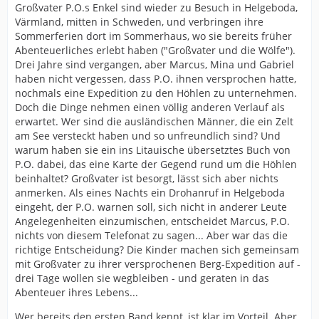
Großvater P.O.s Enkel sind wieder zu Besuch in Helgeboda,
Värmland, mitten in Schweden, und verbringen ihre
Sommerferien dort im Sommerhaus, wo sie bereits früher
Abenteuerliches erlebt haben ("Großvater und die Wölfe").
Drei Jahre sind vergangen, aber Marcus, Mina und Gabriel
haben nicht vergessen, dass P.O. ihnen versprochen hatte,
nochmals eine Expedition zu den Höhlen zu unternehmen.
Doch die Dinge nehmen einen völlig anderen Verlauf als
erwartet. Wer sind die ausländischen Männer, die ein Zelt
am See versteckt haben und so unfreundlich sind? Und
warum haben sie ein ins Litauische übersetztes Buch von
P.O. dabei, das eine Karte der Gegend rund um die Höhlen
beinhaltet? Großvater ist besorgt, lässt sich aber nichts
anmerken. Als eines Nachts ein Drohanruf in Helgeboda
eingeht, der P.O. warnen soll, sich nicht in anderer Leute
Angelegenheiten einzumischen, entscheidet Marcus, P.O.
nichts von diesem Telefonat zu sagen... Aber war das die
richtige Entscheidung? Die Kinder machen sich gemeinsam
mit Großvater zu ihrer versprochenen Berg-Expedition auf -
drei Tage wollen sie wegbleiben - und geraten in das
Abenteuer ihres Lebens...
Wer bereits den ersten Band kennt, ist klar im Vorteil. Aber