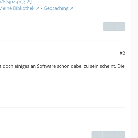
om/Elsjp2.png
]
Meine Bibliothek
-
Geocaching
#2
a doch einiges an Software schon dabei zu sein scheint. Die