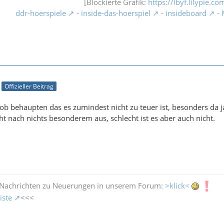
[Blockierte Grafik:
https://lbyf.lilypie.c
ddr-hoerspiele
-
inside-das-hoerspiel
-
insideboard
-
Offizieller Beitrag
ob behaupten das es zumindest nicht zu teuer ist, besonders da j
ht nach nichts besonderem aus, schlecht ist es aber auch nicht.
 Nachrichten zu Neuerungen in unserem Forum:
>klick<
iste
<<<