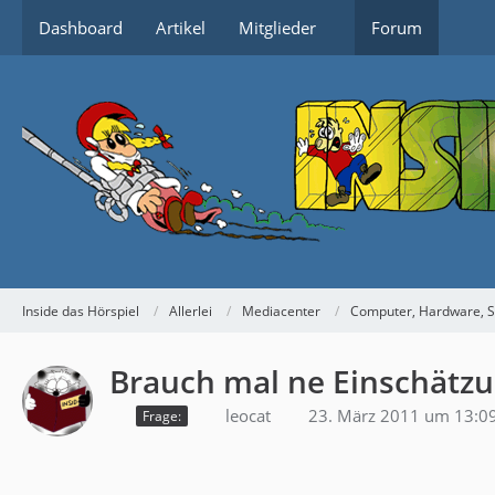
Dashboard
Artikel
Mitglieder
Forum
Inside das Hörspiel
Allerlei
Mediacenter
Computer, Hardware, S
Brauch mal ne Einschätz
leocat
23. März 2011 um 13:0
Frage: