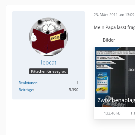
23. März 2011 um 13:09
Mein Papa lässt fra
Bilder
leocat
Kätzchen Griesegrau
Reaktionen
1
Beiträge
5.390
Zwischenablag
132,46 kB
1.