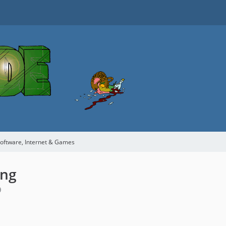
oftware, Internet & Games
ung
9