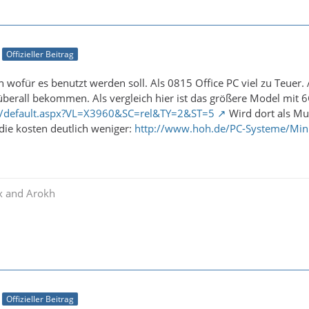
Offizieller Beitrag
 wofür es benutzt werden soll. Als 0815 Office PC viel zu Teuer. 
 überall bekommen. Als vergleich hier ist das größere Model mit 
e/default.aspx?VL=X3960&SC=rel&TY=2&ST=5
Wird dort als Mu
die kosten deutlich weniger:
http://www.hoh.de/PC-Systeme/Min
x and Arokh
Offizieller Beitrag