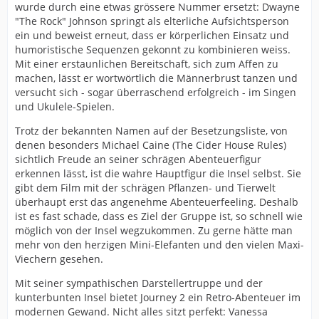
wurde durch eine etwas grössere Nummer ersetzt: Dwayne
"The Rock" Johnson springt als elterliche Aufsichtsperson
ein und beweist erneut, dass er körperlichen Einsatz und
humoristische Sequenzen gekonnt zu kombinieren weiss.
Mit einer erstaunlichen Bereitschaft, sich zum Affen zu
machen, lässt er wortwörtlich die Männerbrust tanzen und
versucht sich - sogar überraschend erfolgreich - im Singen
und Ukulele-Spielen.
Trotz der bekannten Namen auf der Besetzungsliste, von
denen besonders Michael Caine (The Cider House Rules)
sichtlich Freude an seiner schrägen Abenteuerfigur
erkennen lässt, ist die wahre Hauptfigur die Insel selbst. Sie
gibt dem Film mit der schrägen Pflanzen- und Tierwelt
überhaupt erst das angenehme Abenteuerfeeling. Deshalb
ist es fast schade, dass es Ziel der Gruppe ist, so schnell wie
möglich von der Insel wegzukommen. Zu gerne hätte man
mehr von den herzigen Mini-Elefanten und den vielen Maxi-
Viechern gesehen.
Mit seiner sympathischen Darstellertruppe und der
kunterbunten Insel bietet Journey 2 ein Retro-Abenteuer im
modernen Gewand. Nicht alles sitzt perfekt: Vanessa