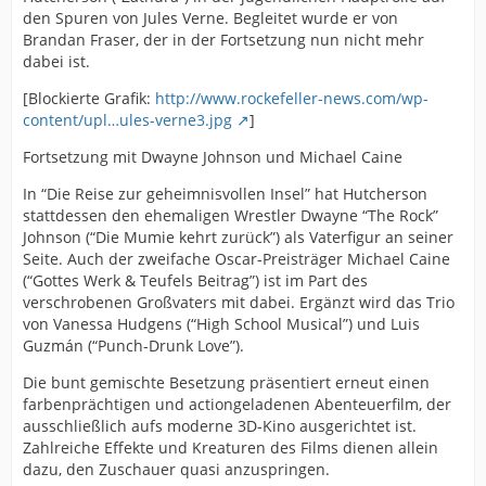
den Spuren von Jules Verne. Begleitet wurde er von
Brandan Fraser, der in der Fortsetzung nun nicht mehr
dabei ist.
[Blockierte Grafik:
http://www.rockefeller-news.com/wp-
content/upl…ules-verne3.jpg
]
Fortsetzung mit Dwayne Johnson und Michael Caine
In “Die Reise zur geheimnisvollen Insel” hat Hutcherson
stattdessen den ehemaligen Wrestler Dwayne “The Rock”
Johnson (“Die Mumie kehrt zurück”) als Vaterfigur an seiner
Seite. Auch der zweifache Oscar-Preisträger Michael Caine
(“Gottes Werk & Teufels Beitrag”) ist im Part des
verschrobenen Großvaters mit dabei. Ergänzt wird das Trio
von Vanessa Hudgens (“High School Musical”) und Luis
Guzmán (“Punch-Drunk Love”).
Die bunt gemischte Besetzung präsentiert erneut einen
farbenprächtigen und actiongeladenen Abenteuerfilm, der
ausschließlich aufs moderne 3D-Kino ausgerichtet ist.
Zahlreiche Effekte und Kreaturen des Films dienen allein
dazu, den Zuschauer quasi anzuspringen.