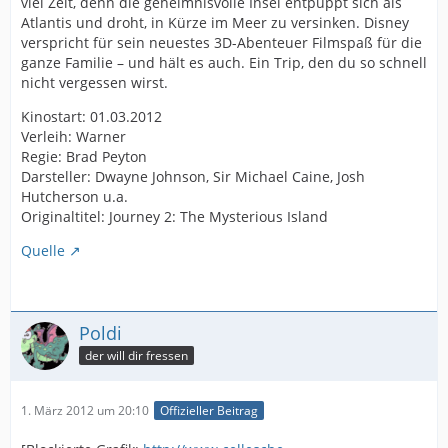
viel Zeit, denn die geheimnisvolle Insel entpuppt sich als
Atlantis und droht, in Kürze im Meer zu versinken. Disney
verspricht für sein neuestes 3D-Abenteuer Filmspaß für die
ganze Familie – und hält es auch. Ein Trip, den du so schnell
nicht vergessen wirst.
Kinostart: 01.03.2012
Verleih: Warner
Regie: Brad Peyton
Darsteller: Dwayne Johnson, Sir Michael Caine, Josh
Hutcherson u.a.
Originaltitel: Journey 2: The Mysterious Island
Quelle
Poldi
der will dir fressen
1. März 2012 um 20:10
Offizieller Beitrag