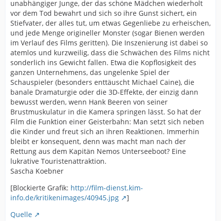
unabhängiger Junge, der das schöne Mädchen wiederholt
vor dem Tod bewahrt und sich so ihre Gunst sichert, ein
Stiefvater, der alles tut, um etwas Gegenliebe zu erheischen,
und jede Menge origineller Monster (sogar Bienen werden
im Verlauf des Films geritten). Die Inszenierung ist dabei so
atemlos und kurzweilig, dass die Schwächen des Films nicht
sonderlich ins Gewicht fallen. Etwa die Kopflosigkeit des
ganzen Unternehmens, das ungelenke Spiel der
Schauspieler (besonders enttäuscht Michael Caine), die
banale Dramaturgie oder die 3D-Effekte, der einzig dann
bewusst werden, wenn Hank Beeren von seiner
Brustmuskulatur in die Kamera springen lässt. So hat der
Film die Funktion einer Geisterbahn: Man setzt sich neben
die Kinder und freut sich an ihren Reaktionen. Immerhin
bleibt er konsequent, denn was macht man nach der
Rettung aus dem Kapitän Nemos Unterseeboot? Eine
lukrative Touristenattraktion.
Sascha Koebner
[Blockierte Grafik:
http://film-dienst.kim-
info.de/kritikenimages/40945.jpg
]
Quelle