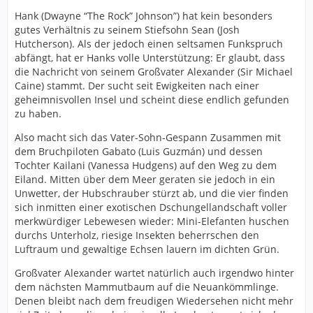
Hank (Dwayne “The Rock” Johnson”) hat kein besonders
gutes Verhältnis zu seinem Stiefsohn Sean (Josh
Hutcherson). Als der jedoch einen seltsamen Funkspruch
abfängt, hat er Hanks volle Unterstützung: Er glaubt, dass
die Nachricht von seinem Großvater Alexander (Sir Michael
Caine) stammt. Der sucht seit Ewigkeiten nach einer
geheimnisvollen Insel und scheint diese endlich gefunden
zu haben.
Also macht sich das Vater-Sohn-Gespann Zusammen mit
dem Bruchpiloten Gabato (Luis Guzmán) und dessen
Tochter Kailani (Vanessa Hudgens) auf den Weg zu dem
Eiland. Mitten über dem Meer geraten sie jedoch in ein
Unwetter, der Hubschrauber stürzt ab, und die vier finden
sich inmitten einer exotischen Dschungellandschaft voller
merkwürdiger Lebewesen wieder: Mini-Elefanten huschen
durchs Unterholz, riesige Insekten beherrschen den
Luftraum und gewaltige Echsen lauern im dichten Grün.
Großvater Alexander wartet natürlich auch irgendwo hinter
dem nächsten Mammutbaum auf die Neuankömmlinge.
Denen bleibt nach dem freudigen Wiedersehen nicht mehr