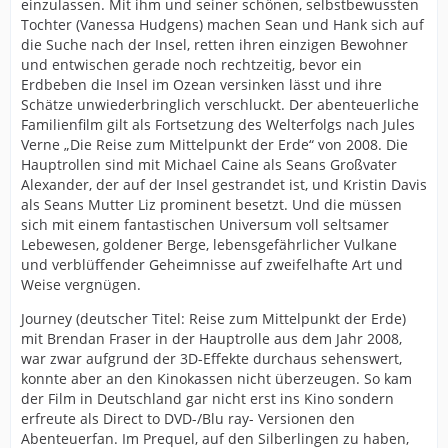
einzulassen. Mit ihm und seiner schönen, selbstbewussten
Tochter (Vanessa Hudgens) machen Sean und Hank sich auf
die Suche nach der Insel, retten ihren einzigen Bewohner
und entwischen gerade noch rechtzeitig, bevor ein
Erdbeben die Insel im Ozean versinken lässt und ihre
Schätze unwiederbringlich verschluckt. Der abenteuerliche
Familienfilm gilt als Fortsetzung des Welterfolgs nach Jules
Verne „Die Reise zum Mittelpunkt der Erde“ von 2008. Die
Hauptrollen sind mit Michael Caine als Seans Großvater
Alexander, der auf der Insel gestrandet ist, und Kristin Davis
als Seans Mutter Liz prominent besetzt. Und die müssen
sich mit einem fantastischen Universum voll seltsamer
Lebewesen, goldener Berge, lebensgefährlicher Vulkane
und verblüffender Geheimnisse auf zweifelhafte Art und
Weise vergnügen.
Journey (deutscher Titel: Reise zum Mittelpunkt der Erde)
mit Brendan Fraser in der Hauptrolle aus dem Jahr 2008,
war zwar aufgrund der 3D-Effekte durchaus sehenswert,
konnte aber an den Kinokassen nicht überzeugen. So kam
der Film in Deutschland gar nicht erst ins Kino sondern
erfreute als Direct to DVD-/Blu ray- Versionen den
Abenteuerfan. Im Prequel, auf den Silberlingen zu haben,