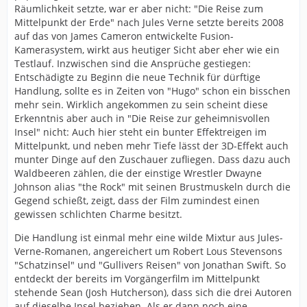
Räumlichkeit setzte, war er aber nicht: "Die Reise zum
Mittelpunkt der Erde" nach Jules Verne setzte bereits 2008
auf das von James Cameron entwickelte Fusion-
Kamerasystem, wirkt aus heutiger Sicht aber eher wie ein
Testlauf. Inzwischen sind die Ansprüche gestiegen:
Entschädigte zu Beginn die neue Technik für dürftige
Handlung, sollte es in Zeiten von "Hugo" schon ein bisschen
mehr sein. Wirklich angekommen zu sein scheint diese
Erkenntnis aber auch in "Die Reise zur geheimnisvollen
Insel" nicht: Auch hier steht ein bunter Effektreigen im
Mittelpunkt, und neben mehr Tiefe lässt der 3D-Effekt auch
munter Dinge auf den Zuschauer zufliegen. Dass dazu auch
Waldbeeren zählen, die der einstige Wrestler Dwayne
Johnson alias "the Rock" mit seinen Brustmuskeln durch die
Gegend schießt, zeigt, dass der Film zumindest einen
gewissen schlichten Charme besitzt.
Die Handlung ist einmal mehr eine wilde Mixtur aus Jules-
Verne-Romanen, angereichert um Robert Lous Stevensons
"Schatzinsel" und "Gullivers Reisen" von Jonathan Swift. So
entdeckt der bereits im Vorgängerfilm im Mittelpunkt
stehende Sean (Josh Hutcherson), dass sich die drei Autoren
auf dieselbe Insel beziehen. Als er dann noch eine