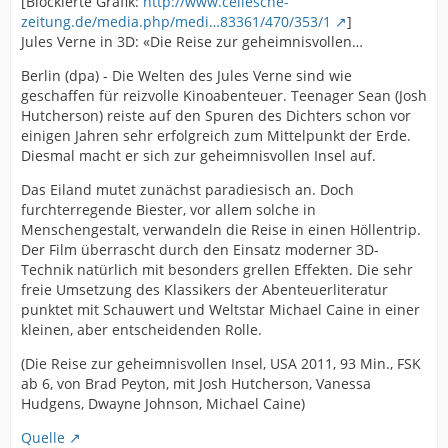
[Blockierte Grafik:
http://www.cellesche-
zeitung.de/media.php/medi…83361/470/353/1
]
Jules Verne in 3D: «Die Reise zur geheimnisvollen…
Berlin (dpa) - Die Welten des Jules Verne sind wie
geschaffen für reizvolle Kinoabenteuer. Teenager Sean (Josh
Hutcherson) reiste auf den Spuren des Dichters schon vor
einigen Jahren sehr erfolgreich zum Mittelpunkt der Erde.
Diesmal macht er sich zur geheimnisvollen Insel auf.
Das Eiland mutet zunächst paradiesisch an. Doch
furchterregende Biester, vor allem solche in
Menschengestalt, verwandeln die Reise in einen Höllentrip.
Der Film überrascht durch den Einsatz moderner 3D-
Technik natürlich mit besonders grellen Effekten. Die sehr
freie Umsetzung des Klassikers der Abenteuerliteratur
punktet mit Schauwert und Weltstar Michael Caine in einer
kleinen, aber entscheidenden Rolle.
(Die Reise zur geheimnisvollen Insel, USA 2011, 93 Min., FSK
ab 6, von Brad Peyton, mit Josh Hutcherson, Vanessa
Hudgens, Dwayne Johnson, Michael Caine)
Quelle