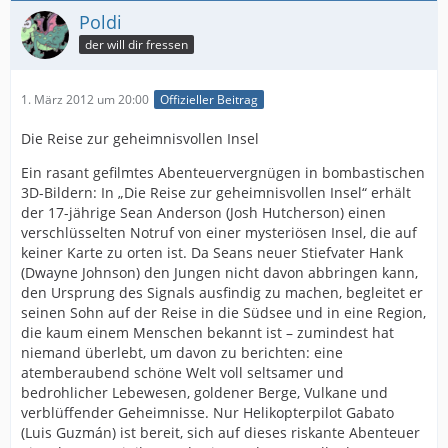
Poldi
der will dir fressen
1. März 2012 um 20:00
Offizieller Beitrag
Die Reise zur geheimnisvollen Insel
Ein rasant gefilmtes Abenteuervergnügen in bombastischen
3D-Bildern: In „Die Reise zur geheimnisvollen Insel“ erhält
der 17-jährige Sean Anderson (Josh Hutcherson) einen
verschlüsselten Notruf von einer mysteriösen Insel, die auf
keiner Karte zu orten ist. Da Seans neuer Stiefvater Hank
(Dwayne Johnson) den Jungen nicht davon abbringen kann,
den Ursprung des Signals ausfindig zu machen, begleitet er
seinen Sohn auf der Reise in die Südsee und in eine Region,
die kaum einem Menschen bekannt ist – zumindest hat
niemand überlebt, um davon zu berichten: eine
atemberaubend schöne Welt voll seltsamer und
bedrohlicher Lebewesen, goldener Berge, Vulkane und
verblüffender Geheimnisse. Nur Helikopterpilot Gabato
(Luis Guzmán) ist bereit, sich auf dieses riskante Abenteuer