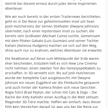
Vortritt bei diesem erneut durch Jules Verne inspirierten
Abenteuer.
Wie wir euch bereits in der ersten Trailernews berichteten,
geht es in Die Reise zur geheimnisvollen Insel um Sean
(Josh Hutcherson), der seinen Stiefvater (Dwayne Johnson)
überredet, nach einer mysteriösen Insel zu suchen, die
bereits sein Großvater (Michael Caine) suchte. Gemeinsam
mit dem Piloten Gabato (Luis Guzmán) und seiner Tochter
Kailani (Vanessa Hudgens) machen sie sich auf den Weg,
ohne auch nur zu erahnen, welches Abenteuer sie erwartet.
Die Reaktionen auf Reise zum Mittelpunkt der Erde waren
eher bescheiden, trotzdem ließ es sich New Line Cinema
nicht nehmen, einen zweiten Teil des Fantasyspektakels zu
erschaffen. In 3D versteht sich. Bis auf Josh Hutcherson
wurde der komplette Cast ausgetauscht, mit Dwayne
Johnson ein neues Zugpferd vor die Filmkutsche gespannt
und auch hinter der Kamera finden sich neue Gesichter.
Regie führt Brad Peyton, der schon mit Cats & Dogs – Die
Rache der Kitty Kahlohr einen Ausflug in die Welt seltsam
fliegender 3D Tiere machte. Hoffen wir einfach, dass dieser
Film kein Vorzeichen darauf ist, was uns bei Die Reise zur