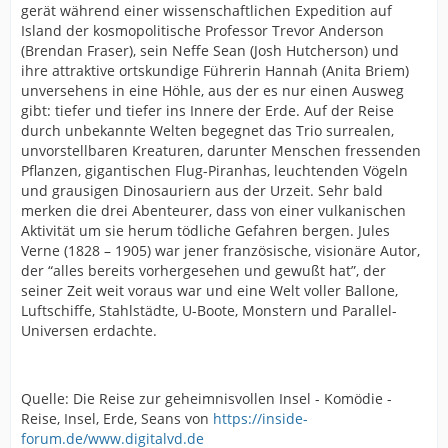
gerät während einer wissenschaftlichen Expedition auf
Island der kosmopolitische Professor Trevor Anderson
(Brendan Fraser), sein Neffe Sean (Josh Hutcherson) und
ihre attraktive ortskundige Führerin Hannah (Anita Briem)
unversehens in eine Höhle, aus der es nur einen Ausweg
gibt: tiefer und tiefer ins Innere der Erde. Auf der Reise
durch unbekannte Welten begegnet das Trio surrealen,
unvorstellbaren Kreaturen, darunter Menschen fressenden
Pflanzen, gigantischen Flug-Piranhas, leuchtenden Vögeln
und grausigen Dinosauriern aus der Urzeit. Sehr bald
merken die drei Abenteurer, dass von einer vulkanischen
Aktivität um sie herum tödliche Gefahren bergen. Jules
Verne (1828 – 1905) war jener französische, visionäre Autor,
der “alles bereits vorhergesehen und gewußt hat”, der
seiner Zeit weit voraus war und eine Welt voller Ballone,
Luftschiffe, Stahlstädte, U-Boote, Monstern und Parallel-
Universen erdachte.
Quelle: Die Reise zur geheimnisvollen Insel - Komödie -
Reise, Insel, Erde, Seans von
https://inside-
forum.de/www.digitalvd.de