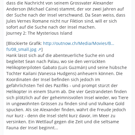
dass die Nachricht von seinem Grossvater Alexander
Anderson (Michael Caine) stammt, der vor zwei Jahren auf
der Suche nach der Insel verschwand. Da Sean weiss, dass
Jules Vernes Romane nicht nur Fiktion sind, will er sich
sofort auf die Suche nach der Insel machen.
Journey 2: The Mysterious Island
[Blockierte Grafik:
http://outnow.ch/Media/Movies/B…
fs/08_small.jpg
]
Hank lässt sich auf die abenteuerliche Suche ein und
begleitet Sean nach Palau, wo sie den verrückten
Helikopterpiloten Gabato (Luis Guzmán) und seine hübsche
Tochter Kailani (Vanessa Hudgens) anheuern können. Die
Koordinaten der Insel befinden sich jedoch im
gefährlichsten Teil des Pazifiks - und prompt stürzt der
Helikopter in einem Sturm ab. Die vier Gestrandeten finden
sich plötzlich auf der geheimnisvollen Insel wieder, wo Tiere
in ungewohnten Grössen zu finden sind und Vulkane Gold
spucken. Als sie Alexander finden, währt die Freude jedoch
nur kurz - denn die Insel steht kurz davor, im Meer zu
versinken. Ein Wettlauf gegen die Zeit und die seltsame
Fauna der Insel beginnt...