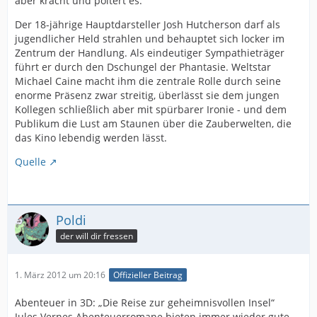
aber kracht und poltert es.
Der 18-jährige Hauptdarsteller Josh Hutcherson darf als
jugendlicher Held strahlen und behauptet sich locker im
Zentrum der Handlung. Als eindeutiger Sympathieträger
führt er durch den Dschungel der Phantasie. Weltstar
Michael Caine macht ihm die zentrale Rolle durch seine
enorme Präsenz zwar streitig, überlässt sie dem jungen
Kollegen schließlich aber mit spürbarer Ironie - und dem
Publikum die Lust am Staunen über die Zauberwelten, die
das Kino lebendig werden lässt.
Quelle
Poldi
der will dir fressen
1. März 2012 um 20:16
Offizieller Beitrag
Abenteuer in 3D: „Die Reise zur geheimnisvollen Insel“
Jules Vernes Abenteuerromane bieten immer wieder gute