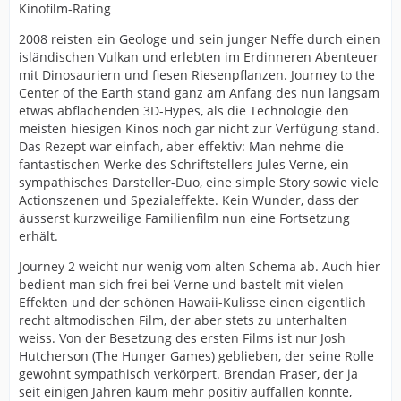
Kinofilm-Rating
2008 reisten ein Geologe und sein junger Neffe durch einen
isländischen Vulkan und erlebten im Erdinneren Abenteuer
mit Dinosauriern und fiesen Riesenpflanzen. Journey to the
Center of the Earth stand ganz am Anfang des nun langsam
etwas abflachenden 3D-Hypes, als die Technologie den
meisten hiesigen Kinos noch gar nicht zur Verfügung stand.
Das Rezept war einfach, aber effektiv: Man nehme die
fantastischen Werke des Schriftstellers Jules Verne, ein
sympathisches Darsteller-Duo, eine simple Story sowie viele
Actionszenen und Spezialeffekte. Kein Wunder, dass der
äusserst kurzweilige Familienfilm nun eine Fortsetzung
erhält.
Journey 2 weicht nur wenig vom alten Schema ab. Auch hier
bedient man sich frei bei Verne und bastelt mit vielen
Effekten und der schönen Hawaii-Kulisse einen eigentlich
recht altmodischen Film, der aber stets zu unterhalten
weiss. Von der Besetzung des ersten Films ist nur Josh
Hutcherson (The Hunger Games) geblieben, der seine Rolle
gewohnt sympathisch verkörpert. Brendan Fraser, der ja
seit einigen Jahren kaum mehr positiv auffallen konnte,