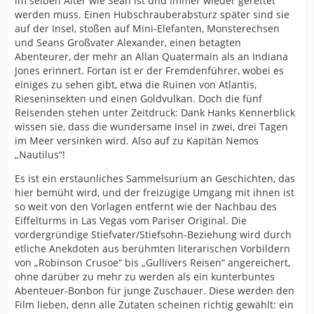
im selben Alter wie Sean ist und immer wieder gerettet
werden muss. Einen Hubschrauberabsturz später sind sie
auf der Insel, stoßen auf Mini-Elefanten, Monsterechsen
und Seans Großvater Alexander, einen betagten
Abenteurer, der mehr an Allan Quatermain als an Indiana
Jones erinnert. Fortan ist er der Fremdenführer, wobei es
einiges zu sehen gibt, etwa die Ruinen von Atlantis,
Rieseninsekten und einen Goldvulkan. Doch die fünf
Reisenden stehen unter Zeitdruck: Dank Hanks Kennerblick
wissen sie, dass die wundersame Insel in zwei, drei Tagen
im Meer versinken wird. Also auf zu Kapitän Nemos
„Nautilus“!
Es ist ein erstaunliches Sammelsurium an Geschichten, das
hier bemüht wird, und der freizügige Umgang mit ihnen ist
so weit von den Vorlagen entfernt wie der Nachbau des
Eiffelturms in Las Vegas vom Pariser Original. Die
vordergründige Stiefvater/Stiefsohn-Beziehung wird durch
etliche Anekdoten aus berühmten literarischen Vorbildern
von „Robinson Crusoe“ bis „Gullivers Reisen“ angereichert,
ohne darüber zu mehr zu werden als ein kunterbuntes
Abenteuer-Bonbon für junge Zuschauer. Diese werden den
Film lieben, denn alle Zutaten scheinen richtig gewählt: ein