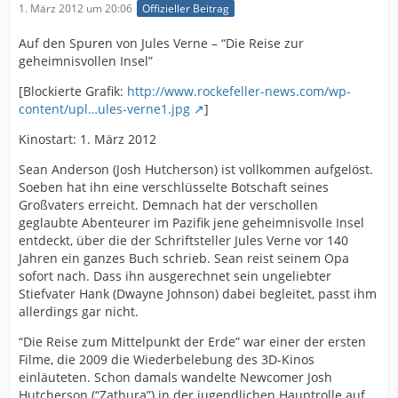
1. März 2012 um 20:06
Offizieller Beitrag
Auf den Spuren von Jules Verne – “Die Reise zur
geheimnisvollen Insel”
[Blockierte Grafik:
http://www.rockefeller-news.com/wp-
content/upl…ules-verne1.jpg
]
Kinostart: 1. März 2012
Sean Anderson (Josh Hutcherson) ist vollkommen aufgelöst.
Soeben hat ihn eine verschlüsselte Botschaft seines
Großvaters erreicht. Demnach hat der verschollen
geglaubte Abenteurer im Pazifik jene geheimnisvolle Insel
entdeckt, über die der Schriftsteller Jules Verne vor 140
Jahren ein ganzes Buch schrieb. Sean reist seinem Opa
sofort nach. Dass ihn ausgerechnet sein ungeliebter
Stiefvater Hank (Dwayne Johnson) dabei begleitet, passt ihm
allerdings gar nicht.
“Die Reise zum Mittelpunkt der Erde” war einer der ersten
Filme, die 2009 die Wiederbelebung des 3D-Kinos
einläuteten. Schon damals wandelte Newcomer Josh
Hutcherson (“Zathura”) in der jugendlichen Hauptrolle auf