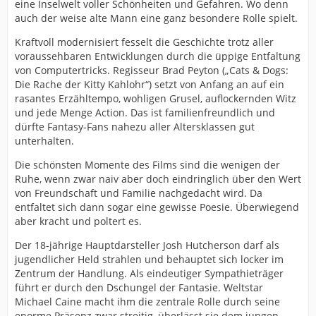
eine Inselwelt voller Schönheiten und Gefahren. Wo denn
auch der weise alte Mann eine ganz besondere Rolle spielt.
Kraftvoll modernisiert fesselt die Geschichte trotz aller
voraussehbaren Entwicklungen durch die üppige Entfaltung
von Computertricks. Regisseur Brad Peyton („Cats & Dogs:
Die Rache der Kitty Kahlohr“) setzt von Anfang an auf ein
rasantes Erzähltempo, wohligen Grusel, auflockernden Witz
und jede Menge Action. Das ist familienfreundlich und
dürfte Fantasy-Fans nahezu aller Altersklassen gut
unterhalten.
Die schönsten Momente des Films sind die wenigen der
Ruhe, wenn zwar naiv aber doch eindringlich über den Wert
von Freundschaft und Familie nachgedacht wird. Da
entfaltet sich dann sogar eine gewisse Poesie. Überwiegend
aber kracht und poltert es.
Der 18-jährige Hauptdarsteller Josh Hutcherson darf als
jugendlicher Held strahlen und behauptet sich locker im
Zentrum der Handlung. Als eindeutiger Sympathieträger
führt er durch den Dschungel der Fantasie. Weltstar
Michael Caine macht ihm die zentrale Rolle durch seine
enorme Präsenz zwar streitig, überlässt sie dem jungen