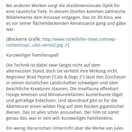
Bei anderen Werken sorgt die dreidimensionale Optik für
eine räumliche Tiefe. In diesem Streifen kommen zahlreiche
Bildelemente dem Kinosaal entgegen. Das ist 3D-Kino, wie
es vor seiner flächendeckenden Renaissance gang und gäbe
war.
[Blockierte Grafik:
http://www.rockefeller-news.com/wp-
content/upl…ules-verne2.jpg
]
Kurzweiliger Familienspaß
Die Technik ist dabei zwar längst nicht auf dem
allerneusten Stand, doch sie verfehlt ihre Wirkung nicht.
Regisseur Brad Peyton (“Cats & Dogs 2″) lässt den Zuschauer
in seinen künstlichen Landschaften schwelgen und über
beachtliche Kreaturen staunen. Die Inselfauna offenbart
riesige Ameisen und Miniaturelefanten, kunterbunte Vögel
und gefräßige Eidechsen. Und obendrauf gibt es für die
Abenteurer einen wilden Flug auf dem Rücken gigantischer
Bienen. Das ist alles schön anzusehen. Der Film ist somit
genau das, was er sein will: kurzweiliges Familienkino.
Ein wenig literarischen Unterricht über die Werke von Jules