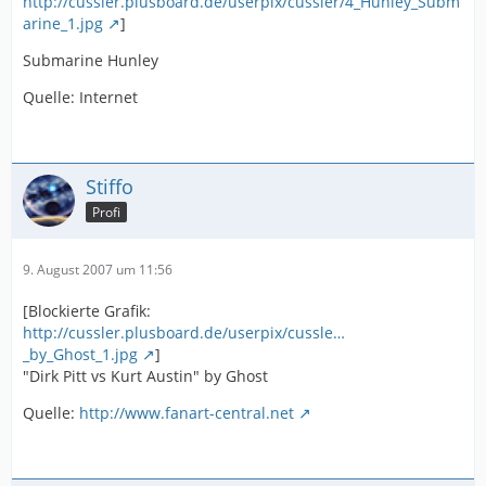
http://cussler.plusboard.de/userpix/cussler/4_Hunley_Subm
arine_1.jpg
]
Submarine Hunley
Quelle: Internet
Stiffo
Profi
9. August 2007 um 11:56
[Blockierte Grafik:
http://cussler.plusboard.de/userpix/cussle…
_by_Ghost_1.jpg
]
"Dirk Pitt vs Kurt Austin" by Ghost
Quelle:
http://www.fanart-central.net