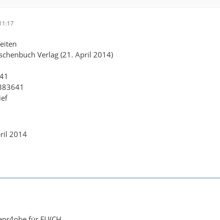
11:17
eiten
aschenbuch Verlag (21. April 2014)
641
2383641
ief
ril 2014
sepr4obe für EU(CH