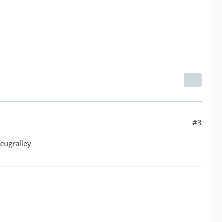
#3
zeugralley