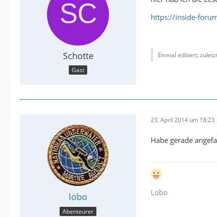
https://inside-for
Schotte
Einmal editiert, zuletzt
Gast
23. April 2014 um 18:23
Habe gerade angefan
Lobo
lobo
Abenteurer