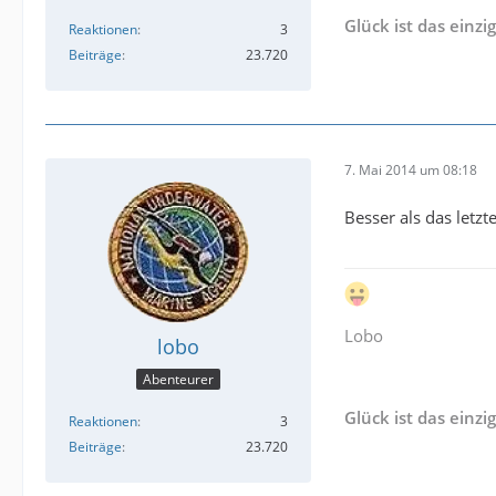
Glück ist das einzi
Reaktionen
3
Beiträge
23.720
7. Mai 2014 um 08:18
Besser als das letzt
Lobo
lobo
Abenteurer
Glück ist das einzi
Reaktionen
3
Beiträge
23.720