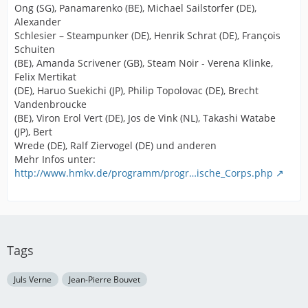
Ong (SG), Panamarenko (BE), Michael Sailstorfer (DE),
Alexander
Schlesier – Steampunker (DE), Henrik Schrat (DE), François
Schuiten
(BE), Amanda Scrivener (GB), Steam Noir - Verena Klinke,
Felix Mertikat
(DE), Haruo Suekichi (JP), Philip Topolovac (DE), Brecht
Vandenbroucke
(BE), Viron Erol Vert (DE), Jos de Vink (NL), Takashi Watabe
(JP), Bert
Wrede (DE), Ralf Ziervogel (DE) und anderen
Mehr Infos unter:
http://www.hmkv.de/programm/progr…ische_Corps.php
Tags
Juls Verne
Jean-Pierre Bouvet