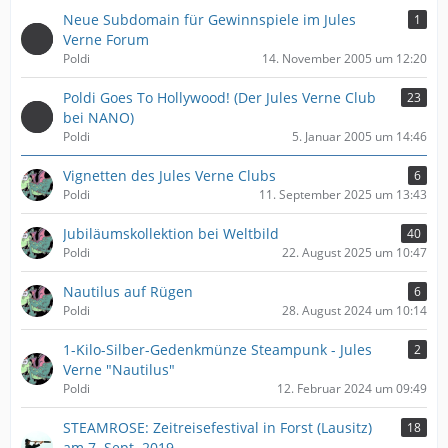
Neue Subdomain für Gewinnspiele im Jules
1
Verne Forum
Poldi
14. November 2005 um 12:20
Poldi Goes To Hollywood! (Der Jules Verne Club
23
bei NANO)
Poldi
5. Januar 2005 um 14:46
Vignetten des Jules Verne Clubs
6
Poldi
11. September 2025 um 13:43
Jubiläumskollektion bei Weltbild
40
Poldi
22. August 2025 um 10:47
Nautilus auf Rügen
6
Poldi
28. August 2024 um 10:14
1-Kilo-Silber-Gedenkmünze Steampunk - Jules
2
Verne "Nautilus"
Poldi
12. Februar 2024 um 09:49
STEAMROSE: Zeitreisefestival in Forst (Lausitz)
18
am 7. Sept. 2019