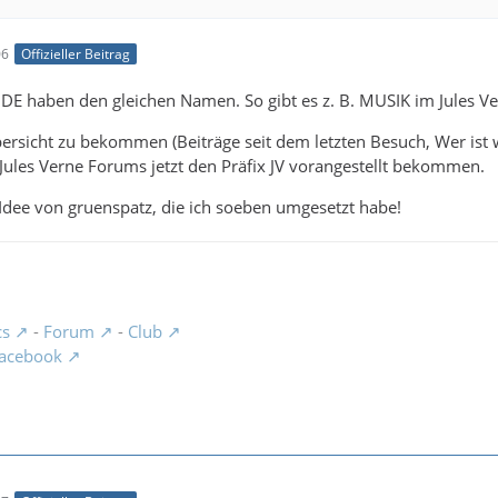
06
Offizieller Beitrag
SIDE haben den gleichen Namen. So gibt es z. B. MUSIK im Jules
rsicht zu bekommen (Beiträge seit dem letzten Besuch, Wer ist w
 Jules Verne Forums jetzt den Präfix JV vorangestellt bekommen.
 Idee von gruenspatz, die ich soeben umgesetzt habe!
cs
-
Forum
-
Club
acebook