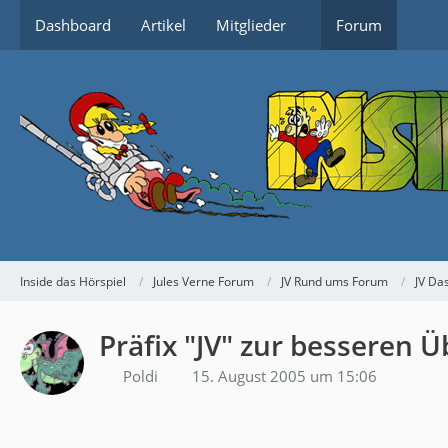
Dashboard
Artikel
Mitglieder
Forum
Inside das Hörspiel
Jules Verne Forum
JV Rund ums Forum
JV Da
Präfix "JV" zur besseren Ü
Poldi
15. August 2005 um 15:06