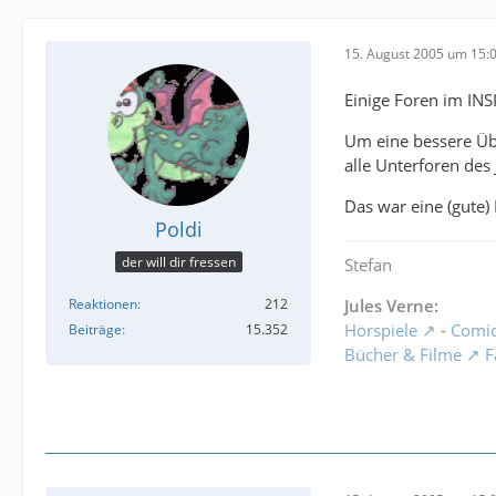
15. August 2005 um 15:
Einige Foren im IN
Um eine bessere Übe
alle Unterforen des
Das war eine (gute)
Poldi
der will dir fressen
Stefan
Jules Verne:
Reaktionen
212
Hörspiele
-
Comi
Beiträge
15.352
Bücher & Filme
F