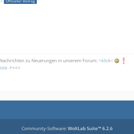
07
Offizieller Beitrag
 Nachrichten zu Neuerungen in unserem Forum:
>klick<
iste
<<<
Community-Software:
WoltLab Suite™ 6.2.6