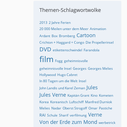
Themen-Schlagwortwolke
2013
2 Jahre Ferien
20 000 Meilen unter dem Meer
Animation
Cartoon
Ardant
Box
Bromberg
Crichton + Haggard + Congo
Die Propellerinsel
DVD
etikettenschwindel
Farandola
film
Fogg
geheimnisvolle
geheimnisvolle Insel
Georges
Georges Melies
Hollywood
Hugo Cabret
In 80 Tagen um die Welt
Insel
Jules
John Landis und Karel Zeman
Jules Verne
Kapitän Grant
Kino
Kometen
Korea
Koreanisch
Luftschiff
Manfred Durniok
Melies
Nadar
Oberst Strogoff
Omar
Pastiche
Verne
RAI
Schule
Sharif
verfilmung
Von der Erde zum Mond
werbetrick