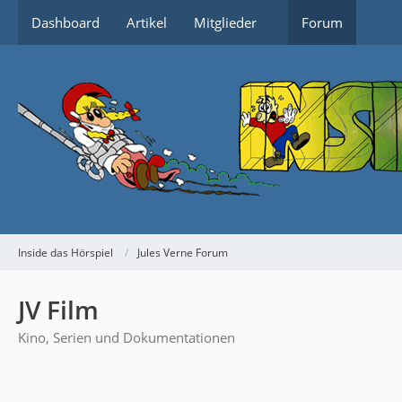
Dashboard
Artikel
Mitglieder
Forum
Inside das Hörspiel
Jules Verne Forum
JV Film
Kino, Serien und Dokumentationen