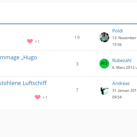
Poldi
19
13. November
1
15:56
Hommage „Hugo
Rübezahl
3
6. März 2012 
tohlene Luftschiff
Andreas
7
31. Januar 20
09:54
1