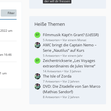
der will dir fressen
Filter
Heiße Themen
 2022 um
Filmmusik Käpt’n Grant? (UdSSR)
5 Antworten
Vor einem Monat
AMC bringt die Captain Nemo –
Serie „Nautilus“ auf Kurs
um 16:46
5 Antworten
Vor einem Jahr
Zeichentrickserie „Les Voyages
extraordinaires de Jules Verne“
14 Antworten
Vor 3 Jahren
11 um
The Isle of Zorda
7 Antworten
Vor 2 Jahren
DVD: Die Zitadelle von San Marco
(Mathias Sandorf)
8 Antworten
Vor 2 Jahren