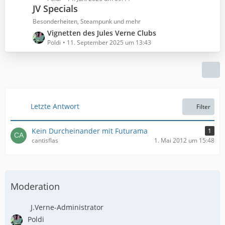
ä
B
JV Specials
t
g
e
z
Besonderheiten, Steampunk und mehr
e
i
t
L
Vignetten des Jules Verne Clubs
t
e
e
Poldi
11. September 2025 um 13:43
r
B
t
ä
e
z
g
i
t
e
t
e
r
B
ä
e
Letzte Antwort
Filter
g
i
e
t
Kein Durcheinander mit Futurama
1
r
cantisflas
1. Mai 2012 um 15:48
ä
g
e
Moderation
J.Verne-Administrator
Poldi