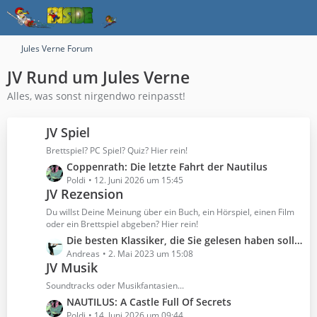
Jules Verne Forum
JV Rund um Jules Verne
Alles, was sonst nirgendwo reinpasst!
JV Spiel
Brettspiel? PC Spiel? Quiz? Hier rein!
L
Coppenrath: Die letzte Fahrt der Nautilus
e
Poldi
12. Juni 2026 um 15:45
JV Rezension
t
z
Du willst Deine Meinung über ein Buch, ein Hörspiel, einen Film
t
oder ein Brettspiel abgeben? Hier rein!
e
L
Die besten Klassiker, die Sie gelesen haben sollten
B
e
Andreas
2. Mai 2023 um 15:08
e
JV Musik
t
i
z
Soundtracks oder Musikfantasien...
t
t
L
NAUTILUS: A Castle Full Of Secrets
r
e
e
Poldi
14. Juni 2026 um 09:44