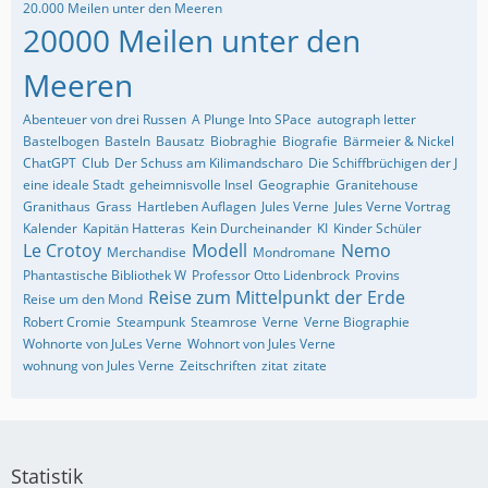
20.000 Meilen unter den Meeren
20000 Meilen unter den
Meeren
Abenteuer von drei Russen
A Plunge Into SPace
autograph letter
Bastelbogen
Basteln
Bausatz
Biobraghie
Biografie
Bärmeier & Nickel
ChatGPT
Club
Der Schuss am Kilimandscharo
Die Schiffbrüchigen der J
eine ideale Stadt
geheimnisvolle Insel
Geographie
Granitehouse
Granithaus
Grass
Hartleben Auflagen
Jules Verne
Jules Verne Vortrag
Kalender
Kapitän Hatteras
Kein Durcheinander
KI
Kinder Schüler
Le Crotoy
Modell
Nemo
Merchandise
Mondromane
Phantastische Bibliothek W
Professor Otto Lidenbrock
Provins
Reise zum Mittelpunkt der Erde
Reise um den Mond
Robert Cromie
Steampunk
Steamrose
Verne
Verne Biographie
Wohnorte von JuLes Verne
Wohnort von Jules Verne
wohnung von Jules Verne
Zeitschriften
zitat
zitate
Statistik