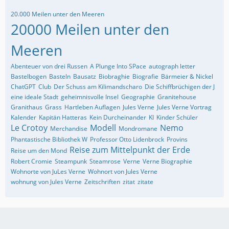
20.000 Meilen unter den Meeren
20000 Meilen unter den
Meeren
Abenteuer von drei Russen
A Plunge Into SPace
autograph letter
Bastelbogen
Basteln
Bausatz
Biobraghie
Biografie
Bärmeier & Nickel
ChatGPT
Club
Der Schuss am Kilimandscharo
Die Schiffbrüchigen der J
eine ideale Stadt
geheimnisvolle Insel
Geographie
Granitehouse
Granithaus
Grass
Hartleben Auflagen
Jules Verne
Jules Verne Vortrag
Kalender
Kapitän Hatteras
Kein Durcheinander
KI
Kinder Schüler
Le Crotoy
Modell
Nemo
Merchandise
Mondromane
Phantastische Bibliothek W
Professor Otto Lidenbrock
Provins
Reise zum Mittelpunkt der Erde
Reise um den Mond
Robert Cromie
Steampunk
Steamrose
Verne
Verne Biographie
Wohnorte von JuLes Verne
Wohnort von Jules Verne
wohnung von Jules Verne
Zeitschriften
zitat
zitate