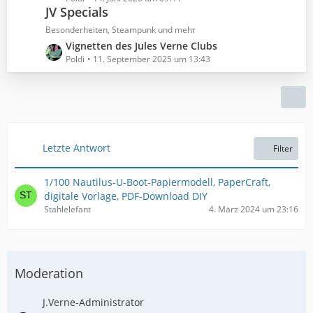
ä
B
JV Specials
t
g
e
z
Besonderheiten, Steampunk und mehr
e
i
t
L
Vignetten des Jules Verne Clubs
t
e
e
Poldi
11. September 2025 um 13:43
r
B
t
ä
e
z
g
i
t
e
t
e
r
B
ä
e
Letzte Antwort
Filter
g
i
e
t
1/100 Nautilus-U-Boot-Papiermodell, PaperCraft,
r
digitale Vorlage, PDF-Download DIY
ä
Stahlelefant
4. März 2024 um 23:16
g
e
Moderation
J.Verne-Administrator