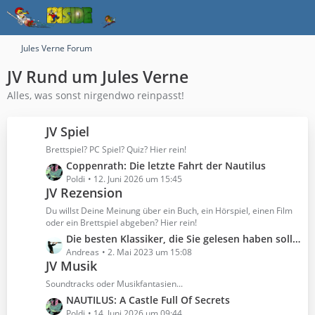
Jules Verne Forum
JV Rund um Jules Verne
Alles, was sonst nirgendwo reinpasst!
JV Spiel
Brettspiel? PC Spiel? Quiz? Hier rein!
L
Coppenrath: Die letzte Fahrt der Nautilus
e
Poldi
12. Juni 2026 um 15:45
JV Rezension
t
z
Du willst Deine Meinung über ein Buch, ein Hörspiel, einen Film
t
oder ein Brettspiel abgeben? Hier rein!
e
L
Die besten Klassiker, die Sie gelesen haben sollten
B
e
Andreas
2. Mai 2023 um 15:08
e
JV Musik
t
i
z
Soundtracks oder Musikfantasien...
t
t
L
NAUTILUS: A Castle Full Of Secrets
r
e
e
Poldi
14. Juni 2026 um 09:44