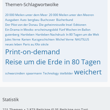
Themen-Schlagwortwolke
20 000 Meilen unter dem Meer
20 000 Meilen unter den Meeren
Ausgaben
Auto
bergbau
Buchcover
Bücherbund
Der Pilot von der Donau
Die geheimnisvolle Insel
Editionen
Ein Drama in Mexiko
erscheinungsbild
Fünf Wochen im Ballon
gutenberg
Hartleben
Hartleben Nachdruck
In 80 Tagen um die Welt
Jules Verne
Karten
Kurzgeschichten
Michel Verne
NAUTILUS
neues leben
Paris au XXe siècle
Print-on-demand
Reise um die Erde in 80 Tagen
weichert
schwarzindien
spaarmann
Technology
titelbilder
Statistik
221 Themen
2.873 Beiträge (0,35 Beiträge pro Tag)