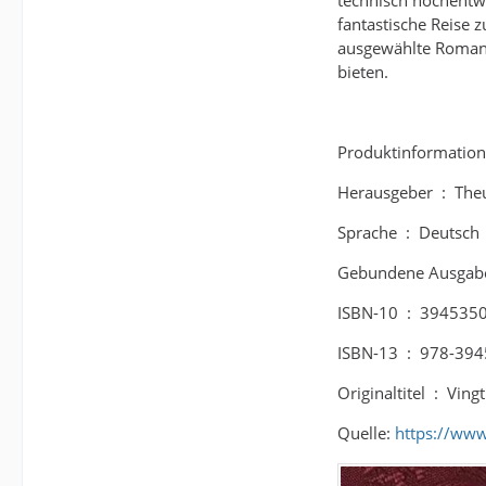
technisch hochentwi
fantastische Reise 
ausgewählte Romane
bieten.
Produktinformation
Herausge
Sprache ‏ : ‎ Deutsch
ISBN-10 ‏ : ‎ 394
ISBN-13 ‏ : ‎ 9
Originaltit
Quelle:
https://ww