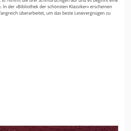
Er nimmt die drei Schiffbrüchigen auf und es beginnt eine
In der »Bibliothek der schönsten Klassiker« erscheinen
angreich überarbeitet, um das beste Lesevergnügen zu