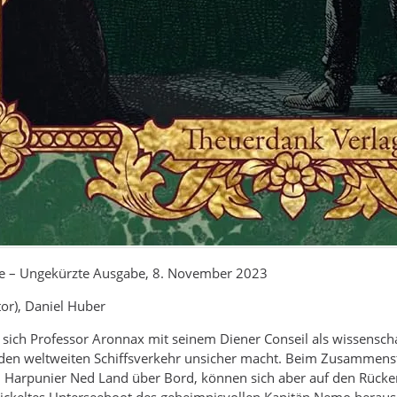
 – Ungekürzte Ausgabe, 8. November 2023
tor), Daniel Huber
 sich Professor Aronnax mit seinem Diener Conseil als wissensch
den weltweiten Schiffsverkehr unsicher macht. Beim Zusammens
rpunier Ned Land über Bord, können sich aber auf den Rücken de