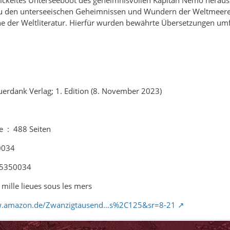
ckeltes Unterseeboot des geheimnisvollen Kapitän Nemo heraus. 
zu den unterseeischen Geheimnissen und Wundern der Weltmeere. 
 der Weltliteratur. Hierfür wurden bewährte Übersetzungen umf
ber ‏ : ‎ Theuerdank Verlag; 1. Edition (8. November 2023)
Gebundene Ausgabe ‏ : ‎ 488 Seiten
5350034
78-3945350034
el ‏ : ‎ Vingt mille lieues sous les mers
w.amazon.de/Zwanzigtausend…s%2C125&sr=8-21