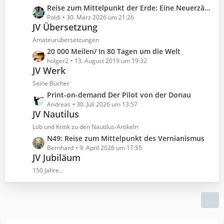
i
t
e
L
Reise zum Mittelpunkt der Erde: Eine Neuerzählung nach Jules Verne
t
e
e
Poldi
30. März 2026 um 21:26
r
B
JV Übersetzung
t
ä
e
z
Amateurübersetzungen
g
i
t
e
L
20 000 Meilen/ In 80 Tagen um die Welt
t
e
e
holger2
13. August 2019 um 19:32
r
B
JV Werk
t
ä
e
z
Seine Bücher
g
i
t
e
L
Print-on-demand Der Pilot von der Donau
t
e
e
Andreas
30. Juli 2026 um 13:57
r
B
JV Nautilus
t
ä
e
z
Lob und Kritik zu den Nautilus-Artikeln
g
i
t
e
L
N49: Reise zum Mittelpunkt des Vernianismus
t
e
e
Bernhard
9. April 2026 um 17:55
r
B
JV Jubiläum
t
ä
e
z
150 Jahre…
g
i
t
e
t
e
r
B
ä
e
g
i