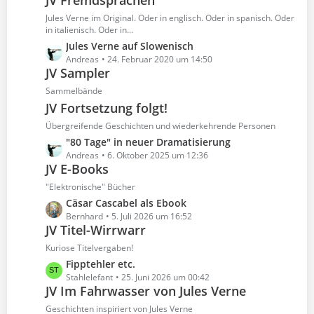
JV Fremdsprachen
t
ä
e
z
Jules Verne im Original. Oder in englisch. Oder in spanisch. Oder
g
i
t
in italienisch. Oder in...
e
t
e
L
Jules Verne auf Slowenisch
r
B
e
Andreas
24. Februar 2020 um 14:50
ä
e
JV Sampler
t
g
i
z
Sammelbände
e
t
t
JV Fortsetzung folgt!
r
e
Übergreifende Geschichten und wiederkehrende Personen
ä
B
g
L
"80 Tage" in neuer Dramatisierung
e
e
e
Andreas
6. Oktober 2025 um 12:36
i
JV E-Books
t
t
z
r
"Elektronische" Bücher
t
ä
L
Cäsar Cascabel als Ebook
e
g
e
Bernhard
5. Juli 2026 um 16:52
B
e
JV Titel-Wirrwarr
t
e
z
Kuriose Titelvergaben!
i
t
L
Fipptehler etc.
t
e
e
Stahlelefant
25. Juni 2026 um 00:42
r
B
JV Im Fahrwasser von Jules Verne
t
ä
e
z
Geschichten inspiriert von Jules Verne
g