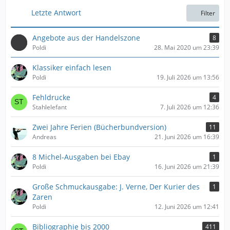
e
t
Letzte Antwort
Filter
r
ä
g
Angebote aus der Handelszone
8
e
Poldi
28. Mai 2020 um 23:39
Klassiker einfach lesen
Poldi
19. Juli 2026 um 13:56
Fehldrucke
4
Stahlelefant
7. Juli 2026 um 12:36
Zwei Jahre Ferien (Bücherbundversion)
11
Andreas
21. Juni 2026 um 16:39
8 Michel-Ausgaben bei Ebay
1
Poldi
16. Juni 2026 um 21:39
Große Schmuckausgabe: J. Verne, Der Kurier des
1
Zaren
Poldi
12. Juni 2026 um 12:41
Bibliographie bis 2000
411