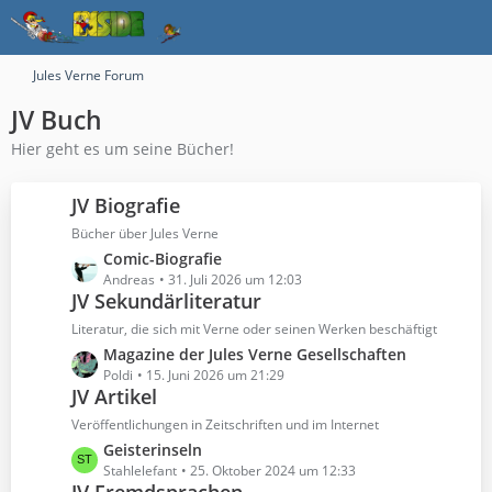
Jules Verne Forum
JV Buch
Hier geht es um seine Bücher!
JV Biografie
Bücher über Jules Verne
L
Comic-Biografie
e
Andreas
31. Juli 2026 um 12:03
JV Sekundärliteratur
t
z
Literatur, die sich mit Verne oder seinen Werken beschäftigt
t
L
Magazine der Jules Verne Gesellschaften
e
e
Poldi
15. Juni 2026 um 21:29
B
JV Artikel
t
e
z
Veröffentlichungen in Zeitschriften und im Internet
i
t
L
Geisterinseln
t
e
e
Stahlelefant
25. Oktober 2024 um 12:33
r
B