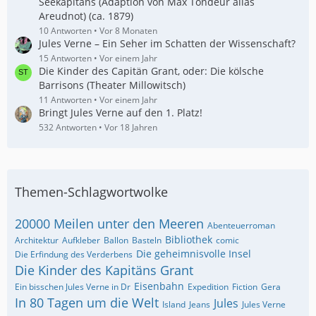
Seekapitäns (Adaption von Max Tondeur alias
Areudnot) (ca. 1879)
10 Antworten
Vor 8 Monaten
Jules Verne – Ein Seher im Schatten der Wissenschaft?
15 Antworten
Vor einem Jahr
Die Kinder des Capitän Grant, oder: Die kölsche
Barrisons (Theater Millowitsch)
11 Antworten
Vor einem Jahr
Bringt Jules Verne auf den 1. Platz!
532 Antworten
Vor 18 Jahren
Themen-Schlagwortwolke
20000 Meilen unter den Meeren
Abenteuerroman
Bibliothek
Architektur
Aufkleber
Ballon
Basteln
comic
Die geheimnisvolle Insel
Die Erfindung des Verderbens
Die Kinder des Kapitäns Grant
Eisenbahn
Ein bisschen Jules Verne in Dr
Expedition
Fiction
Gera
In 80 Tagen um die Welt
Jules
Island
Jeans
Jules Verne