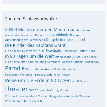
Themen-Schlagwortwolke
20000 Meilen unter den Meeren
Abenteuerroman
Bibliothek
Architektur
Aufkleber
Ballon
Basteln
comic
Die geheimnisvolle Insel
Die Erfindung des Verderbens
Die Kinder des Kapitäns Grant
Eisenbahn
Ein bisschen Jules Verne in Dr
Expedition
Fiction
Gera
In 80 Tagen um die Welt
Jules
Island
Jeans
Jules Verne
Jules Verne Zitat
Kino
Kleidung
Kommerz
Mathias Sandorf
Modellbau
Parodie
Pazin
Phantastische
Philatelie
Pionier
Postkarten Werbung
Projekt
puzzle
reise
Reisen
Reise um die Erde in 80 Tagen
schiff
Science
theater
Verne
Verschwörung
Vision
Von der Erde zum Mond
Vor der Flagge des Vaterlands
Wasserstoff
Wetzlar
Youtube
Zeitschrift