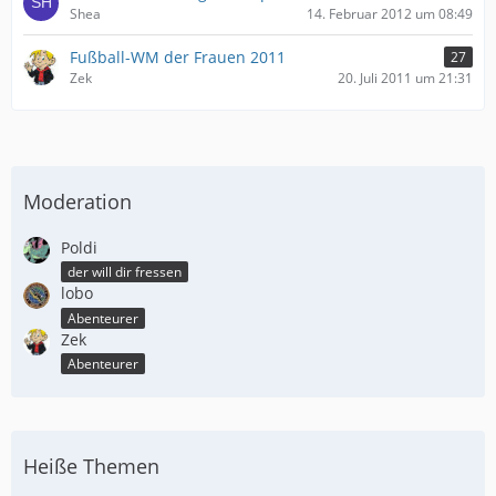
Shea
14. Februar 2012 um 08:49
Fußball-WM der Frauen 2011
27
Zek
20. Juli 2011 um 21:31
Moderation
Poldi
der will dir fressen
lobo
Abenteurer
Zek
Abenteurer
Heiße Themen