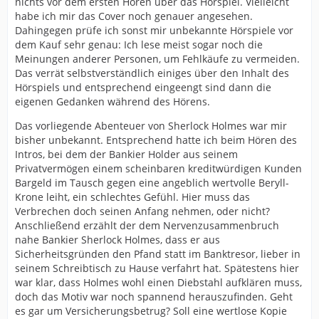
nichts vor dem ersten Hören über das Hörspiel. Vielleicht
habe ich mir das Cover noch genauer angesehen.
Dahingegen prüfe ich sonst mir unbekannte Hörspiele vor
dem Kauf sehr genau: Ich lese meist sogar noch die
Meinungen anderer Personen, um Fehlkäufe zu vermeiden.
Das verrät selbstverständlich einiges über den Inhalt des
Hörspiels und entsprechend eingeengt sind dann die
eigenen Gedanken während des Hörens.
Das vorliegende Abenteuer von Sherlock Holmes war mir
bisher unbekannt. Entsprechend hatte ich beim Hören des
Intros, bei dem der Bankier Holder aus seinem
Privatvermögen einem scheinbaren kreditwürdigen Kunden
Bargeld im Tausch gegen eine angeblich wertvolle Beryll-
Krone leiht, ein schlechtes Gefühl. Hier muss das
Verbrechen doch seinen Anfang nehmen, oder nicht?
Anschließend erzählt der dem Nervenzusammenbruch
nahe Bankier Sherlock Holmes, dass er aus
Sicherheitsgründen den Pfand statt im Banktresor, lieber in
seinem Schreibtisch zu Hause verfahrt hat. Spätestens hier
war klar, dass Holmes wohl einen Diebstahl aufklären muss,
doch das Motiv war noch spannend herauszufinden. Geht
es gar um Versicherungsbetrug? Soll eine wertlose Kopie