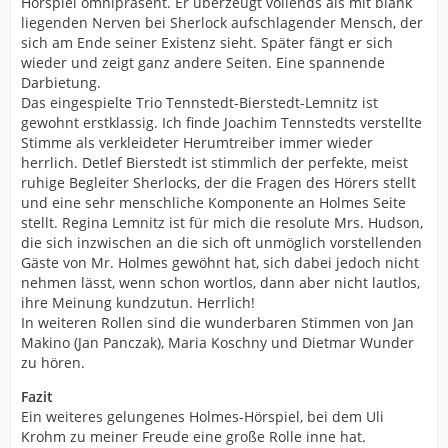
Hörspiel omnipräsent. Er überzeugt vollends als mit blank
liegenden Nerven bei Sherlock aufschlagender Mensch, der
sich am Ende seiner Existenz sieht. Später fängt er sich
wieder und zeigt ganz andere Seiten. Eine spannende
Darbietung.
Das eingespielte Trio Tennstedt-Bierstedt-Lemnitz ist
gewohnt erstklassig. Ich finde Joachim Tennstedts verstellte
Stimme als verkleideter Herumtreiber immer wieder
herrlich. Detlef Bierstedt ist stimmlich der perfekte, meist
ruhige Begleiter Sherlocks, der die Fragen des Hörers stellt
und eine sehr menschliche Komponente an Holmes Seite
stellt. Regina Lemnitz ist für mich die resolute Mrs. Hudson,
die sich inzwischen an die sich oft unmöglich vorstellenden
Gäste von Mr. Holmes gewöhnt hat, sich dabei jedoch nicht
nehmen lässt, wenn schon wortlos, dann aber nicht lautlos,
ihre Meinung kundzutun. Herrlich!
In weiteren Rollen sind die wunderbaren Stimmen von Jan
Makino (Jan Panczak), Maria Koschny und Dietmar Wunder
zu hören.
Fazit
Ein weiteres gelungenes Holmes-Hörspiel, bei dem Uli
Krohm zu meiner Freude eine große Rolle inne hat.