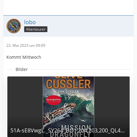
lobo
Abenteurer
22. Mai 2023 um 09:09
Kommt Mittwoch
Bilder
51A-sE8VwgL._SY264_BO1,204,203,200_QL40_ML2_.jpg