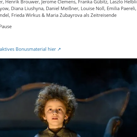
r, Henrik Brouwer, Jerome Clemens, Franka Gübitz, Laszlo Helblin
ow, Diana Liushyna, Daniel Meißner, Louise Noll, Emilia Paereli, 
ndel, Frieda Wirkus & Maria Zubayrova als Zeitreisende
Pause
eraktives Bonusmaterial hier