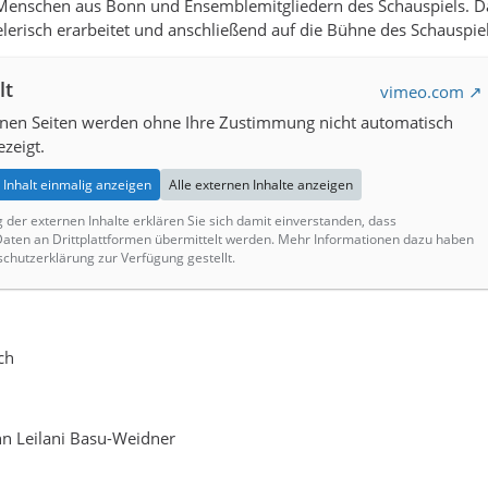
 Menschen aus Bonn und Ensemblemitgliedern des Schauspiels. Da
ielerisch erarbeitet und anschließend auf die Bühne des Schauspie
lt
vimeo.com
rnen Seiten werden ohne Ihre Zustimmung nicht automatisch
zeigt.
Inhalt einmalig anzeigen
Alle externen Inhalte anzeigen
g der externen Inhalte erklären Sie sich damit einverstanden, dass
ten an Drittplattformen übermittelt werden. Mehr Informationen dazu haben
schutzerklärung zur Verfügung gestellt.
ch
nn Leilani Basu-Weidner