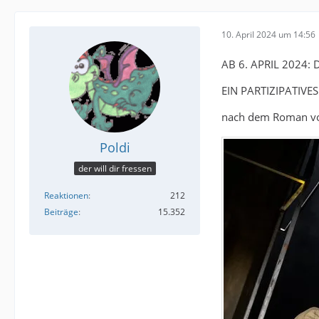
10. April 2024 um 14:56
AB 6. APRIL 2024:
EIN PARTIZIPATIV
nach dem Roman vo
Poldi
der will dir fressen
Reaktionen
212
Beiträge
15.352