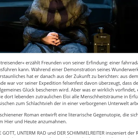
itreisender« erzählt Freunden von seiner Erfindung: einer fahrr
usführen kann. Während einer Demonstration seines Wunderwerks 
Erstaunliches hat er danach aus der Zukunft zu berichten: aus dem
nde war vor seiner Expedition felsenfest davon überzeugt, dass d
llgemeines Glück bescheren wird. Aber was er wirklich vorfindet, 
ie dort lebenden zutraulichen Eloi alle Menschheitsträume in Erfü
sischen zum Schlachtvieh der in einer verborgenen Unterwelt ar
rschienener Roman entwirft eine literarische Gegenutopie, die si
im Hier und Heute anzumahnen.
OTT, UNTERM RAD und DER SCHIMMELREITER inszeniert der Regis