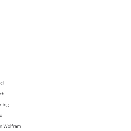
el
ch
ling
lo
n Wolfram