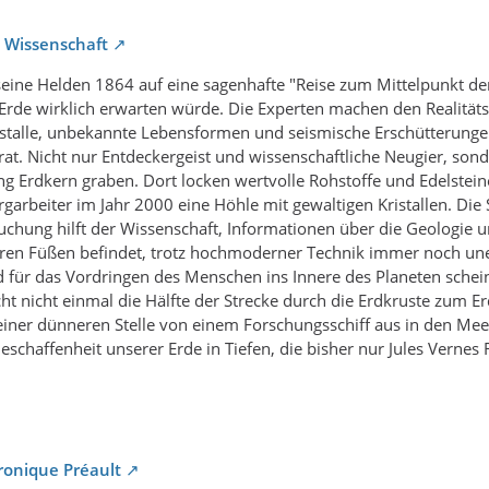
,
Wissenschaft
 seine Helden 1864 auf eine sagenhafte "Reise zum Mittelpunkt d
Erde wirklich erwarten würde. Die Experten machen den Realitätsc
istalle, unbekannte Lebensformen und seismische Erschütterungen a
t. Nicht nur Entdeckergeist und wissenschaftliche Neugier, sond
ng Erdkern graben. Dort locken wertvolle Rohstoffe und Edelstei
garbeiter im Jahr 2000 eine Höhle mit gewaltigen Kristallen. Die
uchung hilft der Wissenschaft, Informationen über die Geologie 
ren Füßen befindet, trotz hochmoderner Technik immer noch une
 für das Vordringen des Menschen ins Innere des Planeten schein
cht nicht einmal die Hälfte der Strecke durch die Erdkruste zu
einer dünneren Stelle von einem Forschungsschiff aus in den Meer
Beschaffenheit unserer Erde in Tiefen, die bisher nur Jules Ve
ronique Préault