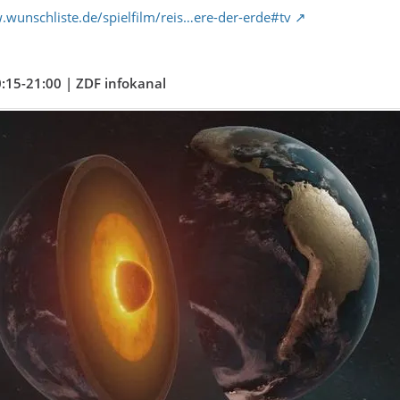
.wunschliste.de/spielfilm/reis…ere-der-erde#tv
0:15-21:00 | ZDF infokanal