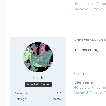
Hörspiele
-
Comi
Bücher & Filme
F
7. November 2024 um 1
zur Erinnerung!
Stefan
Poldi
Jules Verne:
der will dir fressen
Hörspiele
-
Comi
Bücher & Filme
F
Reaktionen
212
Beiträge
15.352