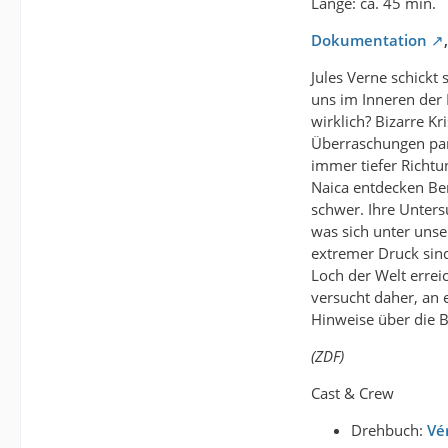
Länge: ca. 45 min.
Dokumentation
Jules Verne schickt
uns im Inneren der 
wirklich? Bizarre Kr
Überraschungen para
immer tiefer Richtu
Naica entdecken Ber
schwer. Ihre Unters
was sich unter unse
extremer Druck sind
Loch der Welt errei
versucht daher, an 
Hinweise über die 
(ZDF)
Cast & Crew
Drehbuch:
Vé