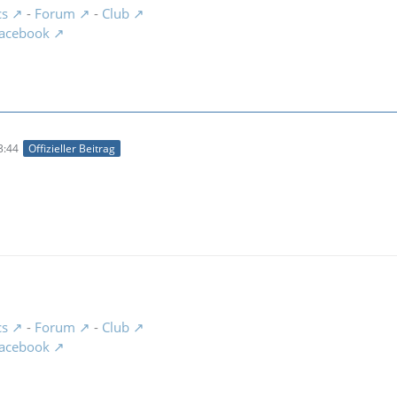
cs
-
Forum
-
Club
acebook
3:44
Offizieller Beitrag
cs
-
Forum
-
Club
acebook