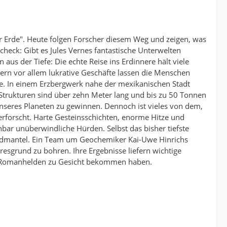
er Erde". Heute folgen Forscher diesem Weg und zeigen, was
heck: Gibt es Jules Vernes fantastische Unterwelten
us der Tiefe: Die echte Reise ins Erdinnere hält viele
ern vor allem lukrative Geschäfte lassen die Menschen
ne. In einem Erzbergwerk nahe der mexikanischen Stadt
 Strukturen sind über zehn Meter lang und bis zu 50 Tonnen
unseres Planeten zu gewinnen. Dennoch ist vieles von dem,
rforscht. Harte Gesteinsschichten, enorme Hitze und
bar unüberwindliche Hürden. Selbst das bisher tiefste
m Erdmantel. Ein Team um Geochemiker Kai-Uwe Hinrichs
esgrund zu bohren. Ihre Ergebnisse liefern wichtige
rnes Romanhelden zu Gesicht bekommen haben.