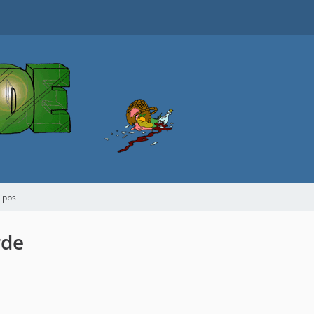
tipps
rde