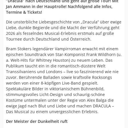
“Dracula” nach Deutschland und geht auf große Tour! Mit
Jan Ammann in der Hauptrolle! Nachfolgend alle Infos,
Termine & Tickets!
Die unsterbliche Liebesgeschichte von „Dracula” über ewige
Liebe, dunkle Begierde und die Macht der Verführung geht
2026 als fesselndes Musical-Erlebnis erstmals auf große
Tournee durch Deutschland und Österreich.
Bram Stokers legendärer Vampirroman erwacht mit einem
epischen Soundtrack von Star-Komponist Frank Wildhorn (u.
a. Welt-Hits für Whitney Houston) zu neuem Leben. Das
Publikum taucht ein in die romantisch-düstere Welt
Transsilvaniens und Londons – live so faszinierend wie nie
zuvor. Berührende Balladen sowie kraftvolle Rocksongs
werden von einer 8-köpfigen Live-Band gespielt.
Spektakuläre Bilder in viktorianischem Bühnenbild,
stimmungsvolles Licht-Design und schaurig-schöne
Kostüme untermalen unter der Regie von Alex Balga die
ewige Jagd nach Blut und Liebe und machen DRACULA –
Das Musical zu einem unvergesslichen Erlebnis.
Der Meister der Dunkelheit ruft