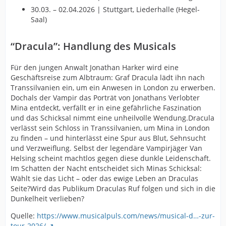
30.03. – 02.04.2026 | Stuttgart, Liederhalle (Hegel-
Saal)
“Dracula”: Handlung des Musicals
Für den jungen Anwalt Jonathan Harker wird eine
Geschäftsreise zum Albtraum: Graf Dracula lädt ihn nach
Transsilvanien ein, um ein Anwesen in London zu erwerben.
Dochals der Vampir das Porträt von Jonathans Verlobter
Mina entdeckt, verfällt er in eine gefährliche Faszination
und das Schicksal nimmt eine unheilvolle Wendung.Dracula
verlässt sein Schloss in Transsilvanien, um Mina in London
zu finden – und hinterlässt eine Spur aus Blut, Sehnsucht
und Verzweiflung. Selbst der legendäre Vampirjäger Van
Helsing scheint machtlos gegen diese dunkle Leidenschaft.
Im Schatten der Nacht entscheidet sich Minas Schicksal:
Wählt sie das Licht – oder das ewige Leben an Draculas
Seite?Wird das Publikum Draculas Ruf folgen und sich in die
Dunkelheit verlieben?
Quelle:
https://www.musicalpuls.com/news/musical-d…-zur-
tour-2026/