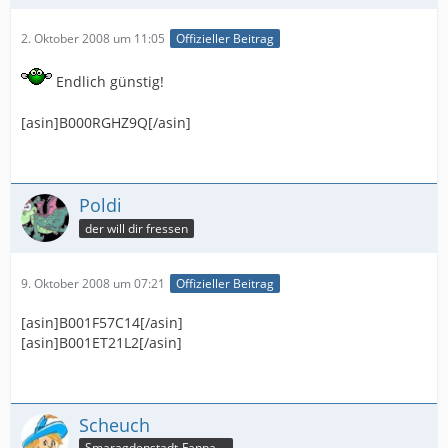
2. Oktober 2008 um 11:05
Offizieller Beitrag
Endlich günstig!
[asin]B000RGHZ9Q[/asin]
Poldi
der will dir fressen
9. Oktober 2008 um 07:21
Offizieller Beitrag
[asin]B001F57C14[/asin]
[asin]B001ET21L2[/asin]
Scheuch
Smaragdenstadt-Fanpage