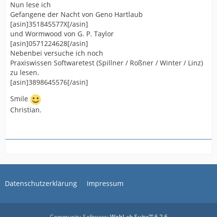
Nun lese ich
Gefangene der Nacht von Geno Hartlaub
[asin]351845577X[/asin]
und Wormwood von G. P. Taylor
[asin]0571224628[/asin]
Nebenbei versuche ich noch
Praxiswissen Softwaretest (Spillner / Roßner / Winter / Linz)
zu lesen.
[asin]3898645576[/asin]
Smile
Christian.
Datenschutzerklärung
Impressum
Community-Software:
WoltLab Suite™ 6.2.6