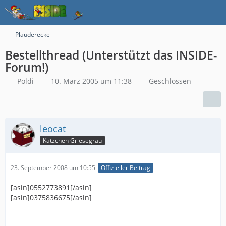
Plauderecke
Bestellthread (Unterstützt das INSIDE-
Forum!)
Poldi
10. März 2005 um 11:38
Geschlossen
leocat
Kätzchen Griesegrau
23. September 2008 um 10:55
Offizieller Beitrag
[asin]0552773891[/asin]
[asin]0375836675[/asin]