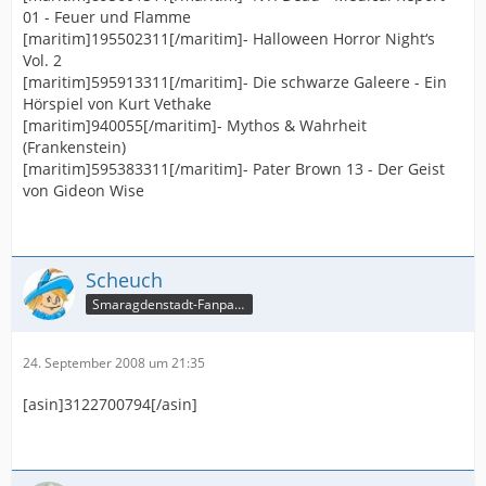
01 - Feuer und Flamme
[maritim]195502311[/maritim]- Halloween Horror Night‘s
Vol. 2
[maritim]595913311[/maritim]- Die schwarze Galeere - Ein
Hörspiel von Kurt Vethake
[maritim]940055[/maritim]- Mythos & Wahrheit
(Frankenstein)
[maritim]595383311[/maritim]- Pater Brown 13 - Der Geist
von Gideon Wise
Scheuch
Smaragdenstadt-Fanpage
24. September 2008 um 21:35
[asin]3122700794[/asin]