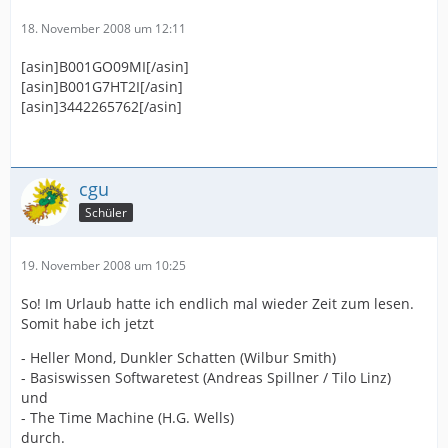
18. November 2008 um 12:11
[asin]B001GO09MI[/asin]
[asin]B001G7HT2I[/asin]
[asin]3442265762[/asin]
cgu
Schüler
19. November 2008 um 10:25
So! Im Urlaub hatte ich endlich mal wieder Zeit zum lesen.
Somit habe ich jetzt
- Heller Mond, Dunkler Schatten (Wilbur Smith)
- Basiswissen Softwaretest (Andreas Spillner / Tilo Linz)
und
- The Time Machine (H.G. Wells)
durch.