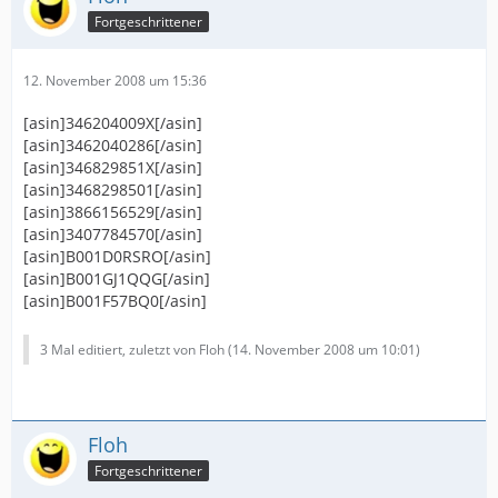
Fortgeschrittener
12. November 2008 um 15:36
[asin]346204009X[/asin]
[asin]3462040286[/asin]
[asin]346829851X[/asin]
[asin]3468298501[/asin]
[asin]3866156529[/asin]
[asin]3407784570[/asin]
[asin]B001D0RSRO[/asin]
[asin]B001GJ1QQG[/asin]
[asin]B001F57BQ0[/asin]
3 Mal editiert, zuletzt von Floh (
14. November 2008 um 10:01
)
Floh
Fortgeschrittener