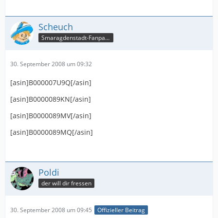
Scheuch
Smaragdenstadt-Fanpage
30. September 2008 um 09:32
[asin]B000007U9Q[/asin]
[asin]B0000089KN[/asin]
[asin]B0000089MV[/asin]
[asin]B0000089MQ[/asin]
Poldi
der will dir fressen
30. September 2008 um 09:45
Offizieller Beitrag