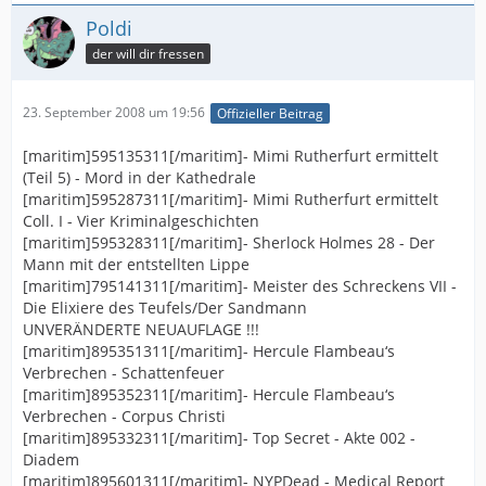
Poldi
der will dir fressen
23. September 2008 um 19:56
Offizieller Beitrag
[maritim]595135311[/maritim]- Mimi Rutherfurt ermittelt
(Teil 5) - Mord in der Kathedrale
[maritim]595287311[/maritim]- Mimi Rutherfurt ermittelt
Coll. I - Vier Kriminalgeschichten
[maritim]595328311[/maritim]- Sherlock Holmes 28 - Der
Mann mit der entstellten Lippe
[maritim]795141311[/maritim]- Meister des Schreckens VII -
Die Elixiere des Teufels/Der Sandmann
UNVERÄNDERTE NEUAUFLAGE !!!
[maritim]895351311[/maritim]- Hercule Flambeau‘s
Verbrechen - Schattenfeuer
[maritim]895352311[/maritim]- Hercule Flambeau‘s
Verbrechen - Corpus Christi
[maritim]895332311[/maritim]- Top Secret - Akte 002 -
Diadem
[maritim]895601311[/maritim]- NYPDead - Medical Report