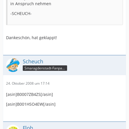
in Anspruch nehmen
-SCHEUCH-
Dankeschön, hat geklappt!
Scheuch
Smaragdenstadt-Fanpage
24. Oktober 2008 um 17:14
[asin]B0007ZB4ZS[/asin]
[asin]B001HSO4EW[/asin]
Floh