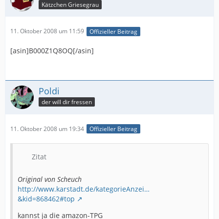
Kätzchen Griesegrau
11. Oktober 2008 um 11:59
Offizieller Beitrag
[asin]B000Z1Q8OQ[/asin]
Poldi
der will dir fressen
11. Oktober 2008 um 19:34
Offizieller Beitrag
Zitat
Original von Scheuch
http://www.karstadt.de/kategorieAnzei…
&kid=868462#top
kannst ja die amazon-TPG