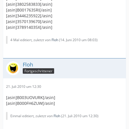
[asin]3802583833[/asin]
[asin]B001763SRI[/asin]
[asin]3446235922[/asin]
[asin]3570139670[/asin]
[asin]378914035X[/asin]
4 Mal editiert, zuletzt von
Floh
(
14. Juni 2010 um 08:03
)
Floh
Fortgeschrittener
21. Juli 2010 um 12:30
[asin]B003UOVURK[/asin]
[asin]B000FH6ZUW[/asin]
Einmal editiert, zuletzt von
Floh
(
21. Juli 2010 um 12:30
)