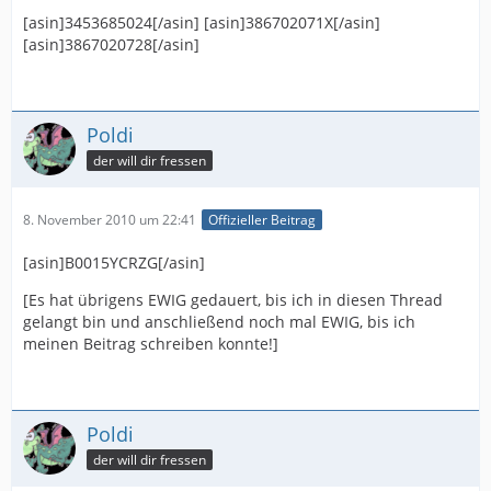
[asin]3453685024[/asin] [asin]386702071X[/asin]
[asin]3867020728[/asin]
Poldi
der will dir fressen
8. November 2010 um 22:41
Offizieller Beitrag
[asin]B0015YCRZG[/asin]
[Es hat übrigens EWIG gedauert, bis ich in diesen Thread
gelangt bin und anschließend noch mal EWIG, bis ich
meinen Beitrag schreiben konnte!]
Poldi
der will dir fressen