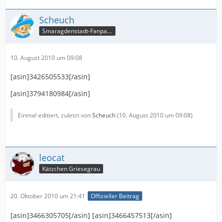
Scheuch
Smaragdenstadt-Fanpage
10. August 2010 um 09:08
[asin]3426505533[/asin]
[asin]3794180984[/asin]
Einmal editiert, zuletzt von
Scheuch
(
10. August 2010 um 09:08
)
leocat
Kätzchen Griesegrau
20. Oktober 2010 um 21:41
Offizieller Beitrag
[asin]3466305705[/asin] [asin]3466457513[/asin]