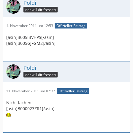
Poldi
der will dir fressen
1. November 2011 um 12:53
Offizieller Beitrag
[asin]B005IBVHPS[/asin]
[asin]B005GJFGM2[/asin]
Poldi
der will dir fressen
11. November 2011 um 07:37
Offizieller Beitrag
Nicht lachen!
[asin]B000023ZR1[/asin]