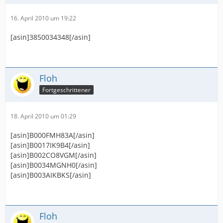
16. April 2010 um 19:22
[asin]3850034348[/asin]
Floh
Fortgeschrittener
18. April 2010 um 01:29
[asin]B000FMH83A[/asin]
[asin]B0017IK9B4[/asin]
[asin]B002CO8VGM[/asin]
[asin]B0034MGNH0[/asin]
[asin]B003AIKBKS[/asin]
Floh