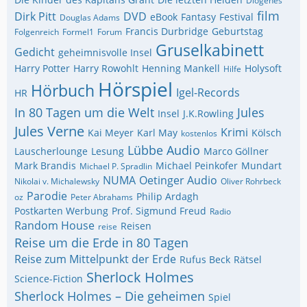
Diogenes
film
Dirk Pitt
DVD
eBook
Fantasy
Festival
Douglas Adams
Francis Durbridge
Geburtstag
Folgenreich
Formel1
Forum
Gruselkabinett
Gedicht
geheimnisvolle Insel
Harry Potter
Harry Rowohlt
Henning Mankell
Holysoft
Hilfe
Hörspiel
Hörbuch
Igel-Records
HR
In 80 Tagen um die Welt
Jules
Insel
J.K.Rowling
Jules Verne
Krimi
Kai Meyer
Karl May
Kölsch
kostenlos
Lübbe Audio
Lauscherlounge
Lesung
Marco Göllner
Mark Brandis
Michael Peinkofer
Mundart
Michael P. Spradlin
NUMA
Oetinger Audio
Nikolai v. Michalewsky
Oliver Rohrbeck
Parodie
Philip Ardagh
oz
Peter Abrahams
Postkarten Werbung
Prof. Sigmund Freud
Radio
Random House
Reisen
reise
Reise um die Erde in 80 Tagen
Reise zum Mittelpunkt der Erde
Rufus Beck
Rätsel
Sherlock Holmes
Science-Fiction
Sherlock Holmes – Die geheimen
Spiel