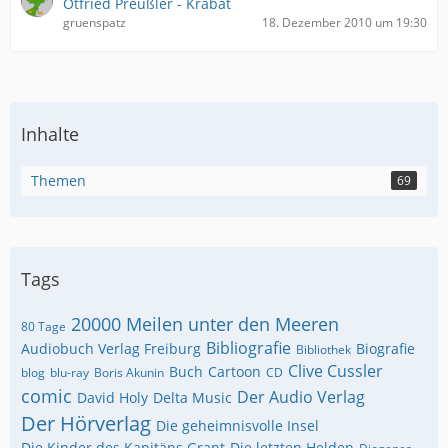
Otfried Preußler - Krabat
gruenspatz
18. Dezember 2010 um 19:30
Inhalte
Themen
69
Tags
20000 Meilen unter den Meeren
80 Tage
Bibliografie
Audiobuch Verlag Freiburg
Biografie
Bibliothek
Clive Cussler
Buch
Cartoon
blog
blu-ray
Boris Akunin
CD
comic
Der Audio Verlag
David Holy
Delta Music
Der Hörverlag
Die geheimnisvolle Insel
Die Kinder des Kapitäns Grant
Die letzten Helden